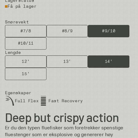
Lagerstatus
Få på lager
Snørevekt
#7/8
#8/9
#9/10
#10/11
Lengde
12'
13'
14'
15'
Egenskaper
Full Flex
Fast Recovery
Deep but crispy action
Er du den typen fluefisker som foretrekker spenstige
fluestenger som er eksplosive og genererer høy