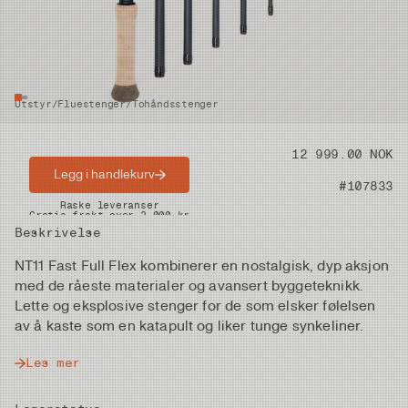
Utstyr
/
Fluestenger
/
Tohåndsstenger
Pris
12 999.00 NOK
Legg i handlekurv
Artikkelnummer
#107833
Raske leveranser
Gratis frakt over 2.000 kr
Beskrivelse
NT11 Fast Full Flex kombinerer en nostalgisk, dyp aksjon
med de råeste materialer og avansert byggeteknikk.
Lette og eksplosive stenger for de som elsker følelsen
av å kaste som en katapult og liker tunge synkeliner.
Les mer