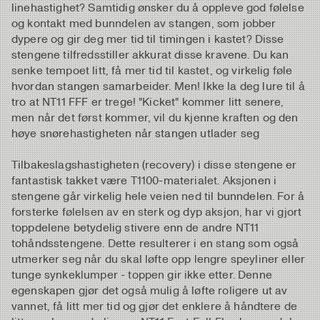
linehastighet? Samtidig ønsker du å oppleve god følelse
og kontakt med bunndelen av stangen, som jobber
dypere og gir deg mer tid til timingen i kastet? Disse
stengene tilfredsstiller akkurat disse kravene. Du kan
senke tempoet litt, få mer tid til kastet, og virkelig føle
hvordan stangen samarbeider. Men! Ikke la deg lure til å
tro at NT11 FFF er trege! "Kicket" kommer litt senere,
men når det først kommer, vil du kjenne kraften og den
høye snørehastigheten når stangen utlader seg
Tilbakeslagshastigheten (recovery) i disse stengene er
fantastisk takket være T1100-materialet. Aksjonen i
stengene går virkelig hele veien ned til bunndelen. For å
forsterke følelsen av en sterk og dyp aksjon, har vi gjort
toppdelene betydelig stivere enn de andre NT11
tohåndsstengene. Dette resulterer i en stang som også
utmerker seg når du skal løfte opp lengre speyliner eller
tunge synkeklumper - toppen gir ikke etter. Denne
egenskapen gjør det også mulig å løfte roligere ut av
vannet, få litt mer tid og gjør det enklere å håndtere de