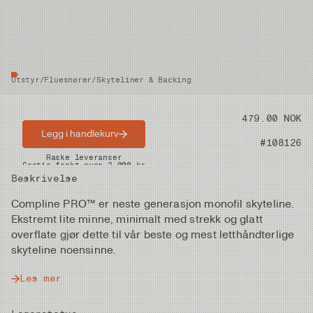
Utstyr
/
Fluesnører
/
Skyteliner & Backing
Pris
479.00 NOK
Legg i handlekurv
Artikkelnummer
#108126
Raske leveranser
Gratis frakt over 2.000 kr
Beskrivelse
Compline PRO™ er neste generasjon monofil skyteline.
Ekstremt lite minne, minimalt med strekk og glatt
overflate gjør dette til vår beste og mest letthåndterlige
skyteline noensinne.
Les mer