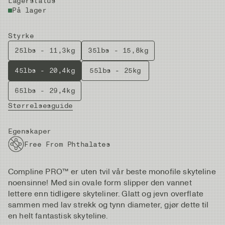
Lagerstatus
På lager
Styrke
25lbs - 11,3kg
35lbs - 15,8kg
45lbs - 20,4kg
55lbs - 25kg
65lbs - 29,4kg
Størrelsesguide
Egenskaper
Free From Phthalates
Compline PRO™ er uten tvil vår beste monofile skyteline
noensinne! Med sin ovale form slipper den vannet
lettere enn tidligere skyteliner. Glatt og jevn overflate
sammen med lav strekk og tynn diameter, gjør dette til
en helt fantastisk skyteline.