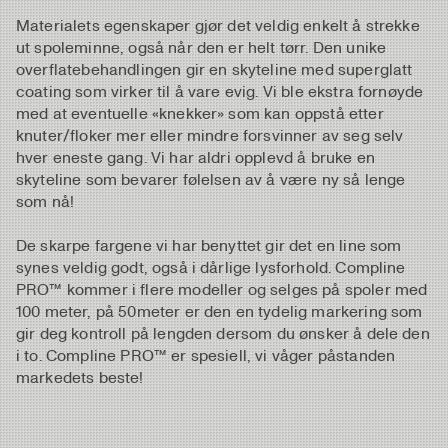
Materialets egenskaper gjør det veldig enkelt å strekke
ut spoleminne, også når den er helt tørr. Den unike
overflatebehandlingen gir en skyteline med superglatt
coating som virker til å vare evig. Vi ble ekstra fornøyde
med at eventuelle «knekker» som kan oppstå etter
knuter/floker mer eller mindre forsvinner av seg selv
hver eneste gang. Vi har aldri opplevd å bruke en
skyteline som bevarer følelsen av å være ny så lenge
som nå!
De skarpe fargene vi har benyttet gir det en line som
synes veldig godt, også i dårlige lysforhold. Compline
PRO™ kommer i flere modeller og selges på spoler med
100 meter, på 50meter er den en tydelig markering som
gir deg kontroll på lengden dersom du ønsker å dele den
i to. Compline PRO™ er spesiell, vi våger påstanden
markedets beste!