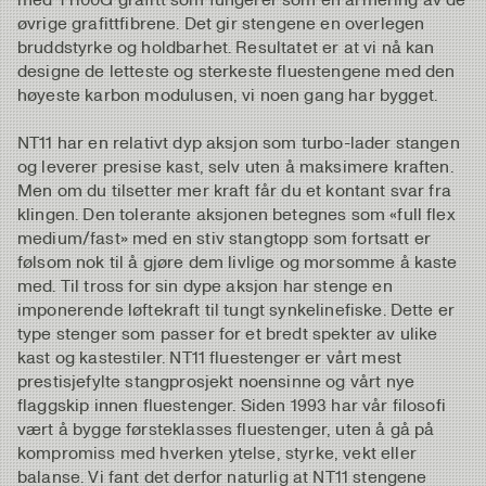
øvrige grafittfibrene. Det gir stengene en overlegen
bruddstyrke og holdbarhet. Resultatet er at vi nå kan
designe de letteste og sterkeste fluestengene med den
høyeste karbon modulusen, vi noen gang har bygget.
NT11 har en relativt dyp aksjon som turbo-lader stangen
og leverer presise kast, selv uten å maksimere kraften.
Men om du tilsetter mer kraft får du et kontant svar fra
klingen. Den tolerante aksjonen betegnes som «full flex
medium/fast» med en stiv stangtopp som fortsatt er
følsom nok til å gjøre dem livlige og morsomme å kaste
med. Til tross for sin dype aksjon har stenge en
imponerende løftekraft til tungt synkelinefiske. Dette er
type stenger som passer for et bredt spekter av ulike
kast og kastestiler. NT11 fluestenger er vårt mest
prestisjefylte stangprosjekt noensinne og vårt nye
flaggskip innen fluestenger. Siden 1993 har vår filosofi
vært å bygge førsteklasses fluestenger, uten å gå på
kompromiss med hverken ytelse, styrke, vekt eller
balanse. Vi fant det derfor naturlig at NT11 stengene