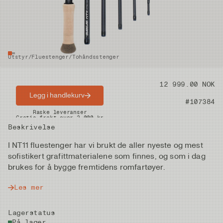
Utstyr
/
Fluestenger
/
Tohåndsstenger
Pris
12 999.00 NOK
Legg i handlekurv
Artikkelnummer
#107384
Raske leveranser
Gratis frakt over 2.000 kr
Beskrivelse
I NT11 fluestenger har vi brukt de aller nyeste og mest
sofistikert grafittmaterialene som finnes, og som i dag
brukes for å bygge fremtidens romfartøyer.
Les mer
Lagerstatus
På lager