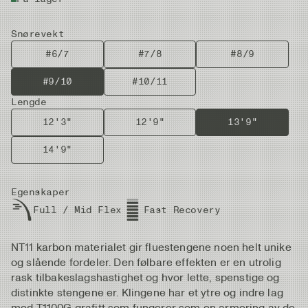
Snørevekt
#6/7
#7/8
#8/9
#9/10
#10/11
Lengde
12'3"
12'9"
13'9"
14'9"
Egenskaper
Full / Mid Flex
Fast Recovery
NT11 karbon materialet gir fluestengene noen helt unike
og slående fordeler. Den følbare effekten er en utrolig
rask tilbakeslagshastighet og hvor lette, spenstige og
distinkte stengene er. Klingene har et ytre og indre lag
med T1100G grafitt som fungerer som en armering av de