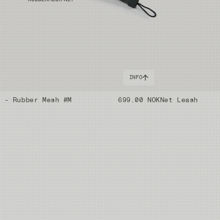
INFO
t - Rubber Mesh #M
699.00 NOK
Net Leash