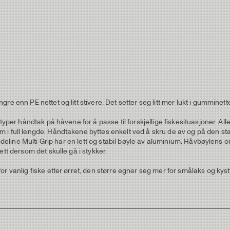
re enn PE nettet og litt stivere. Det setter seg litt mer lukt i gummine
 typer håndtak på håvene for å passe til forskjellige fiskesituasjoner. A
 i full lengde. Håndtakene byttes enkelt ved å skru de av og på den st
uideline Multi Grip har en lett og stabil bøyle av aluminium. Håvbøylens o
tt dersom det skulle gå i stykker.
r vanlig fiske etter ørret, den større egner seg mer for smålaks og kyst