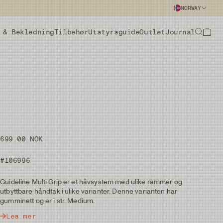
NORWAY
 & Bekledning
Tilbehør
Utstyrsguide
Outlet
Journal
699.00 NOK
#106996
Guideline Multi Grip er et håvsystem med ulike rammer og
utbyttbare håndtak i ulike varianter. Denne varianten har
gumminett og er i str. Medium.
Les mer