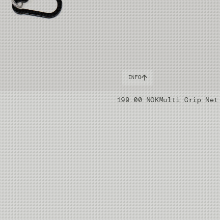
INFO
199.00 NOK
Multi Grip Net