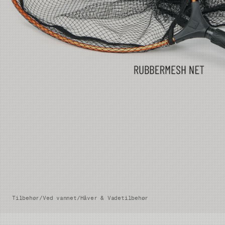
Tilbehør
/
Ved vannet
/
Håver & Vadetilbehør