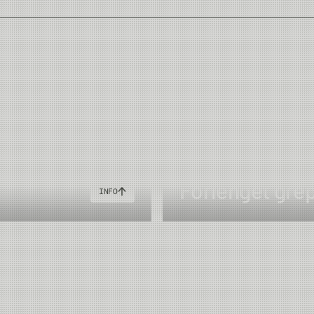
Forlenget gre
INFO