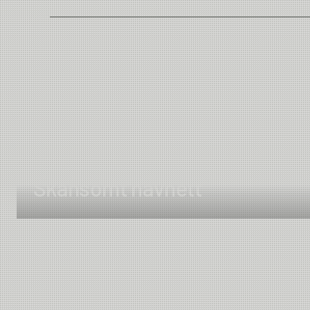
Country of Origin
Skånsomt håvnett