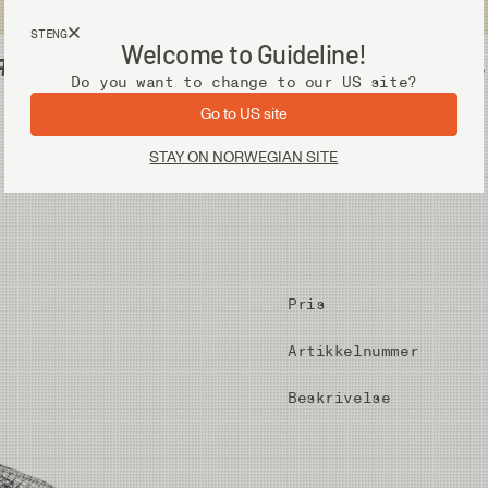
Fri frakt ved kjøp over 2 000 kr
STENG
Welcome to Guideline!
 #M
Utstyr
Vadere
Do you want to change to our US site?
Go to US site
STAY ON NORWEGIAN SITE
Pris
Artikkelnummer
Beskrivelse