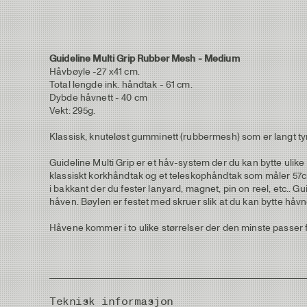
Guideline Multi Grip Rubber Mesh - Medium
Håvbøyle -27 x41 cm.
Total lengde ink. håndtak - 61 cm.
Dybde håvnett - 40 cm
Vekt: 295g.
Klassisk, knuteløst gumminett (rubbermesh) som er langt tyng
Guideline Multi Grip er et håv-system der du kan bytte ulike
klassiskt korkhåndtak og et teleskophåndtak som måler 57cm
i bakkant der du fester lanyard, magnet, pin on reel, etc.. G
håven. Bøylen er festet med skruer slik at du kan bytte håvne
Håvene kommer i to ulike størrelser der den minste passer fo
Teknisk informasjon