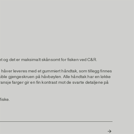
ttet og det er maksimalt skånsomt for fisken ved C&R.
lle håver leveres med et gummiert håndtak, som tillegg finnes
aible gjengeskruen på håvbøylen. Alle håndtak har en løkke
ransje farger gir en fin kontrast mot de svarte detaljene på
fiske.