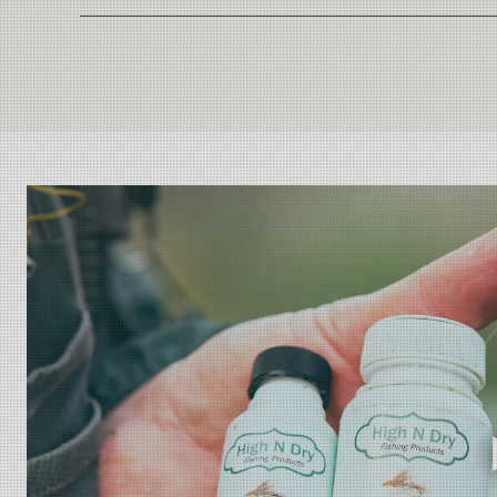
Ikke brennbar og inneholder ingen organiske løsemidler
Beskytter fluene mot å trekke vann.
Country of Origin
Passer for alle typer fluer, også CDC.
Enkel og presis dosering.
Korken festet med flik som ikke løsner, lekkasjesikker.
Generøs flaske som inneholder opptil 50% mer enn ko
Fungerer også godt på nappindikatorer.
Innhold: 34 g, 1oz.