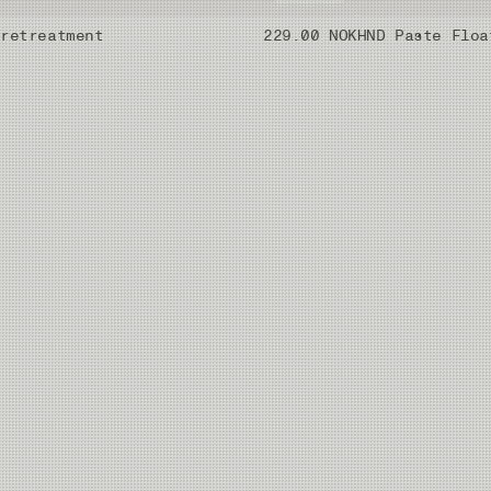
Pretreatment
229.00 NOK
HND Paste Floa