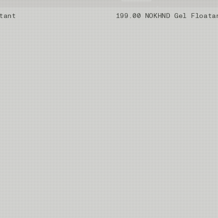
tant
199.00 NOK
HND Gel Floata