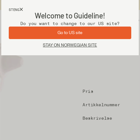
Fri frakt ved kjøp over 2 000 kr
STENG
Welcome to Guideline!
Utstyr
Vadere
Do you want to change to our US site?
Go to US site
STAY ON NORWEGIAN SITE
Pris
Artikkelnummer
Beskrivelse