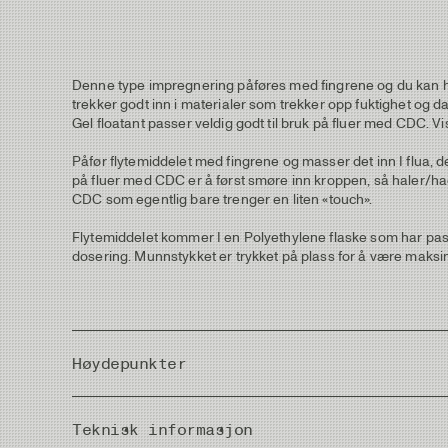
Denne type impregnering påføres med fingrene og du kan ha 
trekker godt inn i materialer som trekker opp fuktighet og 
Gel floatant passer veldig godt til bruk på fluer med CDC. Vi
Påfør flytemiddelet med fingrene og masser det inn I flua, den
på fluer med CDC er å først smøre inn kroppen, så haler/hac
CDC som egentlig bare trenger en liten «touch».
Flytemiddelet kommer I en Polyethylene flaske som har passe 
dosering. Munnstykket er trykket på plass for å være maksim
Høydepunkter
Langvarig virkning.
Teknisk informasjon
Stabil konsistens under alle værforhold.