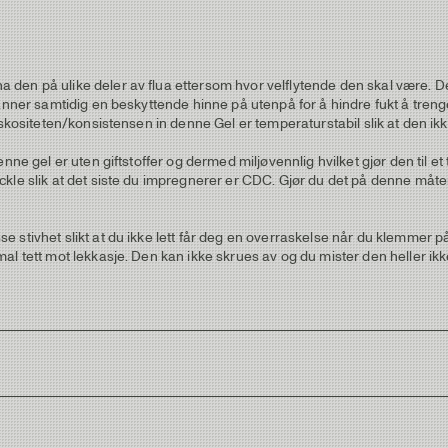
den på ulike deler av flua ettersom hvor velflytende den skal være. D
danner samtidig en beskyttende hinne på utenpå for å hindre fukt å treng
skositeten/konsistensen in denne Gel er temperaturstabil slik at den ikke 
ne gel er uten giftstoffer og dermed miljøvennlig hvilket gjør den til et t
kle slik at det siste du impregnerer er CDC. Gjør du det på denne måte
stivhet slikt at du ikke lett får deg en overraskelse når du klemmer på
al tett mot lekkasje. Den kan ikke skrues av og du mister den heller ikk