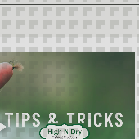
. Miljøvennlig.
nkurrentene.