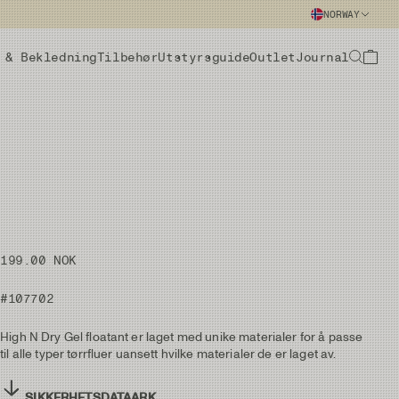
NORWAY
 & Bekledning
Tilbehør
Utstyrsguide
Outlet
Journal
199.00 NOK
#107702
High N Dry Gel floatant er laget med unike materialer for å passe
til alle typer tørrfluer uansett hvilke materialer de er laget av.
SIKKERHETSDATAARK