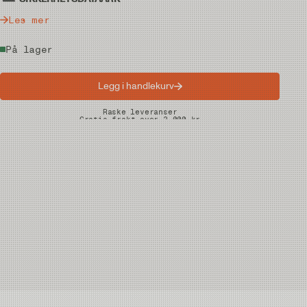
Les mer
På lager
Legg i handlekurv
Raske leveranser
Gratis frakt over 2.000 kr