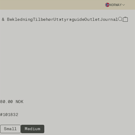
NORWAY
 & Bekledning
Tilbehør
Utstyrsguide
Outlet
Journal
80.00 NOK
#101832
Small
Medium