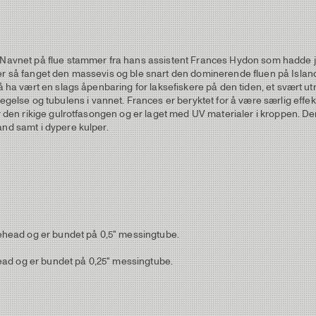
. Navnet på flue stammer fra hans assistent Frances Hydon som hadde j
r så fanget den massevis og ble snart den dominerende fluen på Island. 
 må ha vært en slags åpenbaring for laksefiskere på den tiden, et svært
 og tubulens i vannet. Frances er beryktet for å være særlig effektiv p
 har den rikige gulrotfasongen og er laget med UV materialer i kroppen.
and samt i dypere kulper.
head og er bundet på 0,5" messingtube.
ead og er bundet på 0,25" messingtube.