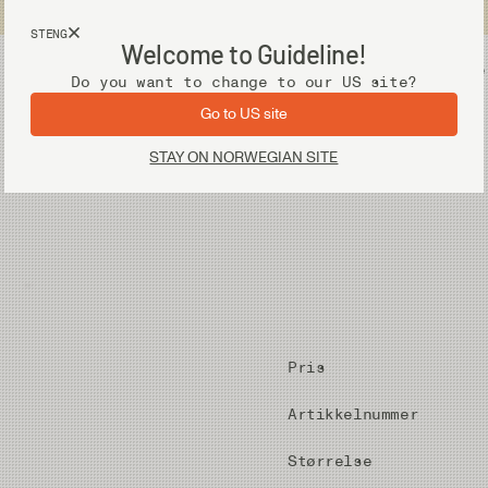
Fri frakt ved kjøp over 2 000 kr
STENG
Welcome to Guideline!
Utstyr
Vadere
Do you want to change to our US site?
Go to US site
STAY ON NORWEGIAN SITE
Pris
Artikkelnummer
Størrelse