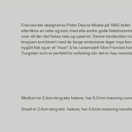
Frances ble designet av Peter Deane tilbake på 1960-tallet
etterlikne en reke og som med alle andre gode fiskehistorire
over alt der det fiskes laks og sjøørret. Denne bindestilen
kroppen kombinert med de lange antennene lager mye bevegelse
nygått fisk og er et "must" å ha i arsenalet! Våre Frances
Tungsten som er perfekt for avfisking når det er høy vannst
Medium er 3,5cm lang eks halene, har 6,3mm messing cone
Small er 2,5cm lang eks. halene, har 5,5mm messing coneh