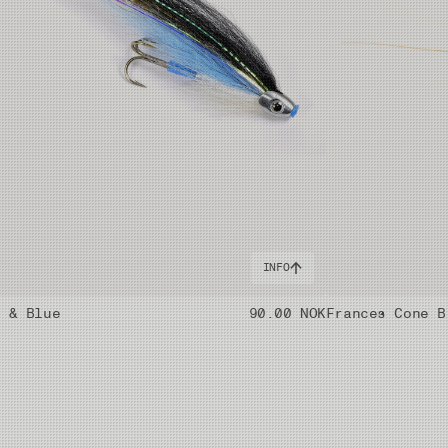
INFO
k & Blue
90.00 NOK
Frances Cone B