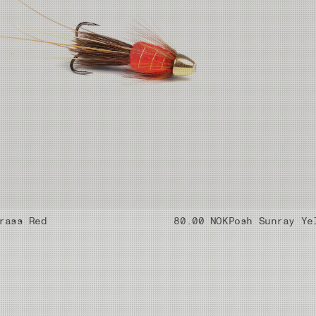
rass Red
80.00 NOK
Posh Sunray Ye