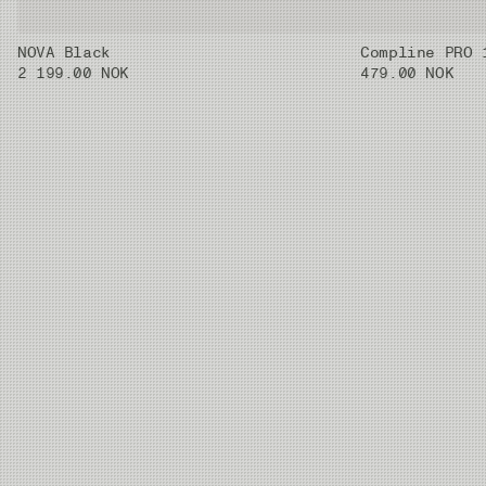
Alle modeller er 4-delte.
NOVA Black
Compline PRO 
2 199.00 NOK
479.00 NOK