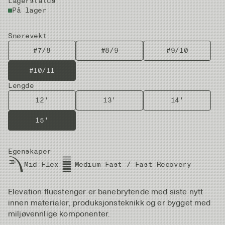
Lagerstatus
På lager
Snørevekt
#7/8
#8/9
#9/10
#10/11
Lengde
12'
13'
14'
15'
Egenskaper
Mid Flex
Medium Fast / Fast Recovery
Elevation fluestenger er banebrytende med siste nytt
innen materialer, produksjonsteknikk og er bygget med
miljøvennlige komponenter.