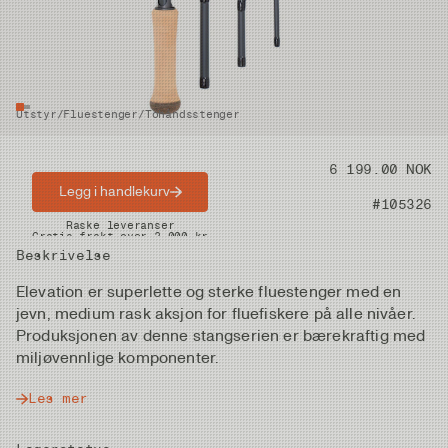
Utstyr
/
Fluestenger
/
Tohåndsstenger
Pris
6 199.00 NOK
Legg i handlekurv
Artikkelnummer
#105326
Raske leveranser
Gratis frakt over 2.000 kr
Beskrivelse
Elevation er superlette og sterke fluestenger med en
jevn, medium rask aksjon for fluefiskere på alle nivåer.
Produksjonen av denne stangserien er bærekraftig med
miljøvennlige komponenter.
Les mer