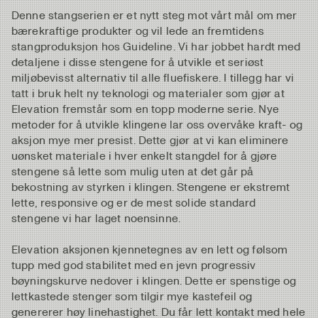
Denne stangserien er et nytt steg mot vårt mål om mer
bærekraftige produkter og vil lede an fremtidens
stangproduksjon hos Guideline. Vi har jobbet hardt med
detaljene i disse stengene for å utvikle et seriøst
miljøbevisst alternativ til alle fluefiskere. I tillegg har vi
tatt i bruk helt ny teknologi og materialer som gjør at
Elevation fremstår som en topp moderne serie. Nye
metoder for å utvikle klingene lar oss overvåke kraft- og
aksjon mye mer presist. Dette gjør at vi kan eliminere
uønsket materiale i hver enkelt stangdel for å gjøre
stengene så lette som mulig uten at det går på
bekostning av styrken i klingen. Stengene er ekstremt
lette, responsive og er de mest solide standard
stengene vi har laget noensinne.
Elevation aksjonen kjennetegnes av en lett og følsom
tupp med god stabilitet med en jevn progressiv
bøyningskurve nedover i klingen. Dette er spenstige og
lettkastede stenger som tilgir mye kastefeil og
genererer høy linehastighet. Du får lett kontakt med hele