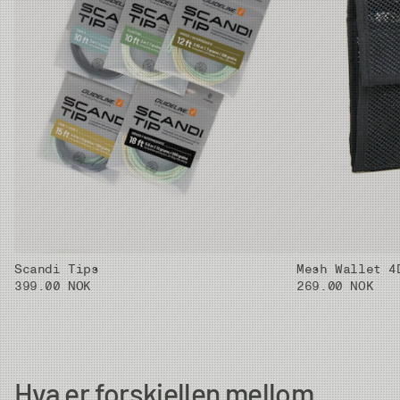
12 to 18ft & 9g
#9/10/11
32g
6.75m
6.25m
14g
12 to 18ft & 9g
#10/11
35g
7.25m
6.75m
14g
15 to 18ft & 9g
#10/11/12
39g
7.5m
7.0m
14g
Scandi Tips
Mesh Wallet 4
399.00 NOK
269.00 NOK
Hva er forskjellen mellom