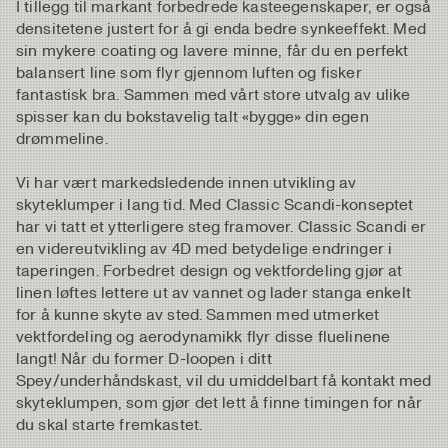
I tillegg til markant forbedrede kasteegenskaper, er også
densitetene justert for å gi enda bedre synkeeffekt. Med
sin mykere coating og lavere minne, får du en perfekt
balansert line som flyr gjennom luften og fisker
fantastisk bra. Sammen med vårt store utvalg av ulike
spisser kan du bokstavelig talt «bygge» din egen
drømmeline.
Vi har vært markedsledende innen utvikling av
skyteklumper i lang tid. Med Classic Scandi-konseptet
har vi tatt et ytterligere steg framover. Classic Scandi er
en videreutvikling av 4D med betydelige endringer i
taperingen. Forbedret design og vektfordeling gjør at
linen løftes lettere ut av vannet og lader stanga enkelt
for å kunne skyte av sted. Sammen med utmerket
vektfordeling og aerodynamikk flyr disse fluelinene
langt! Når du former D-loopen i ditt
Spey/underhåndskast, vil du umiddelbart få kontakt med
skyteklumpen, som gjør det lett å finne timingen for når
du skal starte fremkastet.