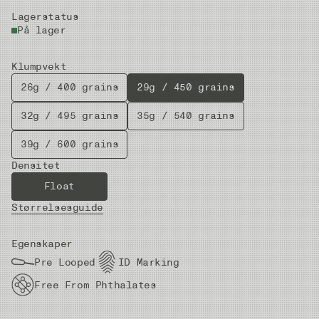
Lagerstatus
På lager
Klumpvekt
26g / 400 grains
29g / 450 grains
32g / 495 grains
35g / 540 grains
39g / 600 grains
Densitet
Float
Størrelsesguide
Egenskaper
Pre Looped
ID Marking
Free From Phthalates