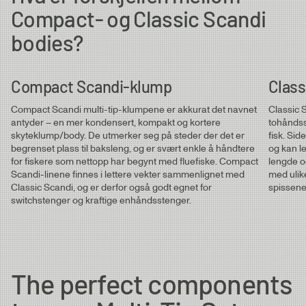
Compact- og Classic Scandi
bodies?
Compact Scandi-klump
Class
Compact Scandi multi-tip-klumpene er akkurat det navnet
Classic S
antyder – en mer kondensert, kompakt og kortere
tohåndsst
skyteklump/body. De utmerker seg på steder der det er
fisk. Sid
begrenset plass til baksleng, og er svært enkle å håndtere
og kan le
for fiskere som nettopp har begynt med fluefiske. Compact
lengde o
Scandi-linene finnes i lettere vekter sammenlignet med
med ulik
Classic Scandi, og er derfor også godt egnet for
spissene
switchstenger og kraftige enhåndsstenger.
The perfect components