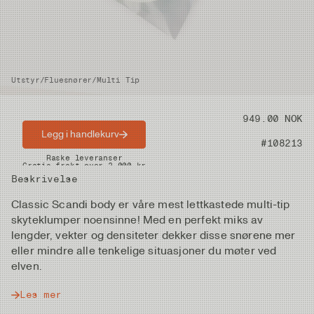
Utstyr
/
Fluesnører
/
Multi Tip
Pris
949.00 NOK
Legg i handlekurv
Artikkelnummer
#108213
Raske leveranser
Gratis frakt over 2.000 kr
Beskrivelse
Classic Scandi body er våre mest lettkastede multi-tip
skyteklumper noensinne! Med en perfekt miks av
lengder, vekter og densiteter dekker disse snørene mer
eller mindre alle tenkelige situasjoner du møter ved
elven.
Les mer