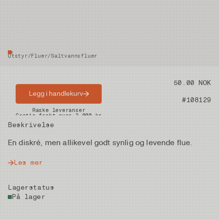
Utstyr
/
Fluer
/
Saltvannsfluer
Pris
50.00 NOK
Legg i handlekurv
Artikkelnummer
#108129
Raske leveranser
Gratis frakt over 2.000 kr
Beskrivelse
En diskré, men allikevel godt synlig og levende flue.
Les mer
Lagerstatus
På lager