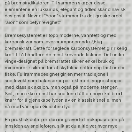
på bremsindikatoren. Til sammen skaper disse
elementene en luksuriøs, elegant og tidløs skandinavisk
designstil. Navnet "Aeon" stammer fra det greske ordet
"aion," som betyr "evighet."
Bremsesystemet er topp moderne, vanntett og med
karbonskiver som leverer imponerende 7,5kg
bremsekraft. Dette forseglede karbonsystemet gir rikelig
kraft til å håndtere de mest krevende fiskene. Det unike
vinge-designet på bremsrattet sikrer enkel bruk og
minimerer risikoen for at skytelina setter seg fast under
fiske. Fullrammedesignet gir en mer tradisjonell
snellevekt som balanserer perfekt med tyngre stenger
med klassisk aksjon, men også på moderne stenger.
Sist, men ikke minst har snellene fått en nøye kalibrert
knarr for å gjenskape lyden av en klassisk snelle, men
nå med vår egen Guideline lyd.
En praktisk detalj er den inngraverte linekapasiteten på
innsiden av snellefoten, slik at du alltid vet hvor mye