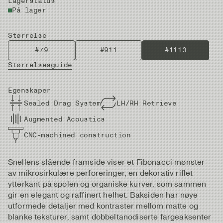
Lagerstatus
På lager
Størrelse
#79
#911
#1113
Størrelsesguide
Egenskaper
Sealed Drag System
LH/RH Retrieve
Augmented Acoustics
CNC-machined construction
Snellens slående framside viser et Fibonacci mønster
av mikrosirkulære perforeringer, en dekorativ riflet
ytterkant på spolen og organiske kurver, som sammen
gir en elegant og raffinert helhet. Baksiden har nøye
utformede detaljer med kontraster mellom matte og
blanke teksturer, samt dobbeltanodiserte fargeaksenter