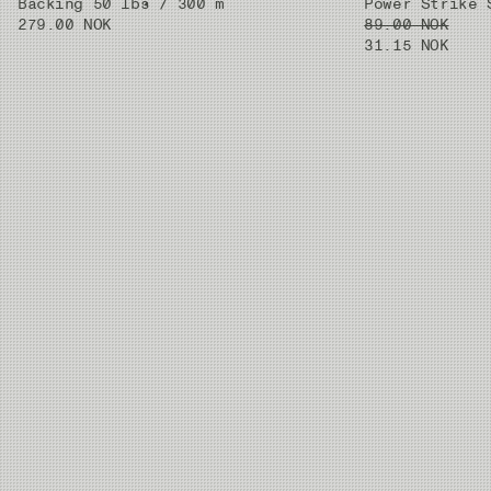
Backing 50 lbs / 300 m
Power Strike 
279.00 NOK
89.00 NOK
31.15 NOK