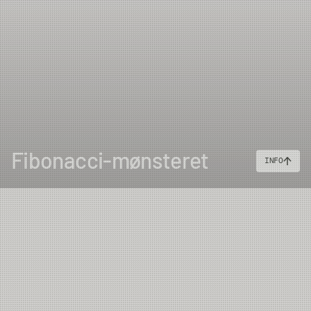
200m (30lb)
or #910
Shooting
Head +
#911
110mm
32mm
350g
50lbs
Shooting
Line (50m) +
200yds
30lbs
backing.
Speyline
#1112
Fibonacci-mønsteret
INFO
(36m)+
250m (35lb)
backing or
#1011
#1113
115mm
34mm
365g
Shooting
Head +
55lbs
Shooting
Line (50m) +
250m 30lbs
backing.