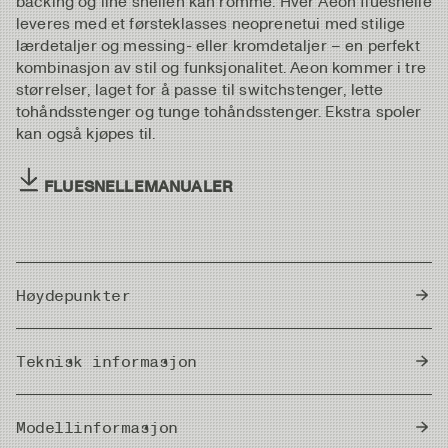
backing og line snellen kan romme. Hver Aeon fluesnelle
leveres med et førsteklasses neoprenetui med stilige
lærdetaljer og messing- eller kromdetaljer – en perfekt
kombinasjon av stil og funksjonalitet. Aeon kommer i tre
størrelser, laget for å passe til switchstenger, lette
tohåndsstenger og tunge tohåndsstenger. Ekstra spoler
kan også kjøpes til.
FLUESNELLEMANUALER
Høydepunkter
Tidløst elegant design kombinert med moderne
Teknisk informasjon
innovasjon.
Moderne, kraftig og forseglet karbonbremsesystem
Country of Origin
med 7,5 kg bremsekraft.
South Korea
Modellinformasjon
Fibonacci-inspirert mønster av mikrosirkulære