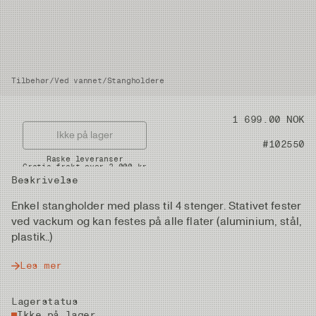
Tilbehør
/
Ved vannet
/
Stangholdere
Pris
1 699.00 NOK
Ikke på lager
Artikkelnummer
#102550
Raske leveranser
Gratis frakt over 2.000 kr
Beskrivelse
Enkel stangholder med plass til 4 stenger. Stativet fester
ved vackum og kan festes på alle flater (aluminium, stål,
plastik..)
Les mer
Lagerstatus
Ikke på lager