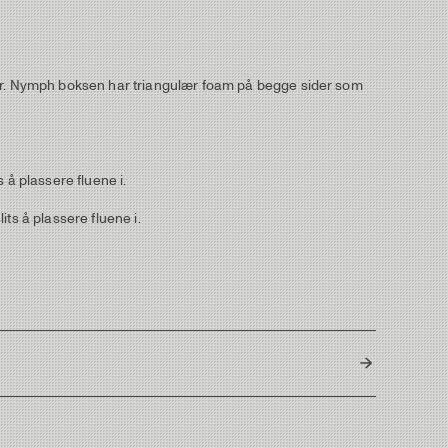
mfer. Nymph boksen har triangulær foam på begge sider som
s å plassere fluene i.
its å plassere fluene i.
L: 160 x W: 95 x H: 30 mm