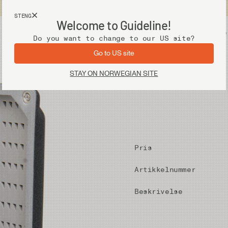
Fri frakt ved kjøp over 2 000 kr
STENG
Welcome to Guideline!
Utstyr
Vadere
Do you want to change to our US site?
Go to US site
STAY ON NORWEGIAN SITE
Pris
Artikkelnummer
Beskrivelse