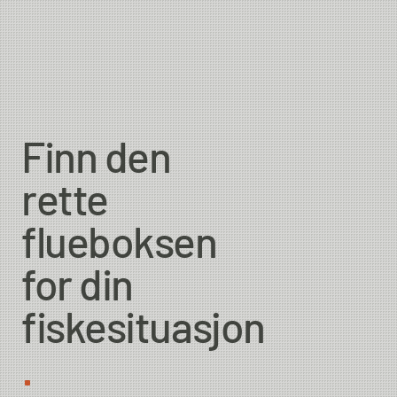
Weight
Country of Origin
Finn den
rette
flueboksen
for din
fiskesituasjon