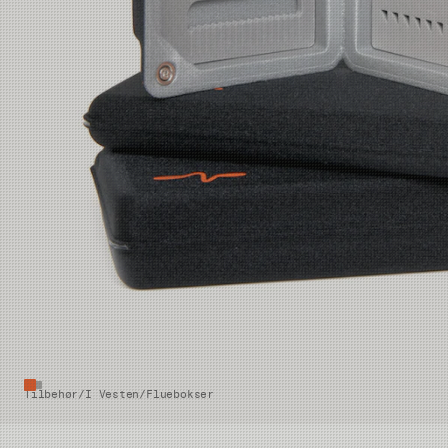
Tilbehør
/
I Vesten
/
Fluebokser