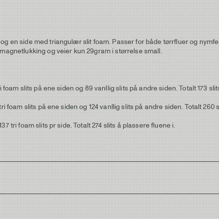
 og en side med triangulær slit foam. Passer for både tørrfluer og ny
 magnetlukking og veier kun 29gram i størrelse small.
foam slits på ene siden og 89 vanllig slits på andre siden. Totalt 173 slit
 foam slits på ene siden og 124 vanllig slits på andre siden. Totalt 260 sl
 tri foam slits pr side. Totalt 274 slits å plassere fluene i.