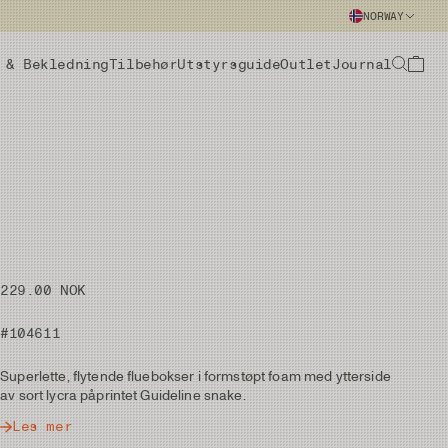
NORWAY
 & Bekledning
Tilbehør
Utstyrsguide
Outlet
Journal
229.00 NOK
#104611
Superlette, flytende fluebokser i formstøpt foam med ytterside
av sort lycra påprintet Guideline snake.
Les mer