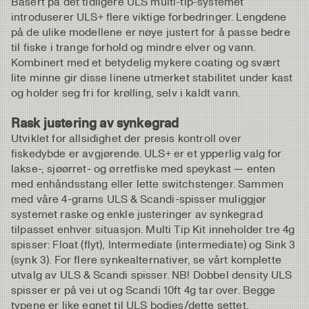
Basert på det tidligere ULS multi-tip-systemet
introduserer ULS+ flere viktige forbedringer. Lengdene
på de ulike modellene er nøye justert for å passe bedre
til fiske i trange forhold og mindre elver og vann.
Kombinert med et betydelig mykere coating og svært
lite minne gir disse linene utmerket stabilitet under kast
og holder seg fri for krølling, selv i kaldt vann.
Rask justering av synkegrad
Utviklet for allsidighet der presis kontroll over
fiskedybde er avgjørende. ULS+ er et ypperlig valg for
lakse-, sjøørret- og ørretfiske med speykast — enten
med enhåndsstang eller lette switchstenger. Sammen
med våre 4-grams ULS & Scandi-spisser muliggjør
systemet raske og enkle justeringer av synkegrad
tilpasset enhver situasjon. Multi Tip Kit inneholder tre 4g
spisser: Float (flyt), Intermediate (intermediate) og Sink 3
(synk 3). For flere synkealternativer, se vårt komplette
utvalg av ULS & Scandi spisser. NB! Dobbel density ULS
spisser er på vei ut og Scandi 10ft 4g tar over. Begge
typene er like egnet til ULS bodies/dette settet.