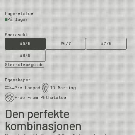
Lagerstatus
På lager
Snørevekt
#5/6
#6/7
#7/8
#8/9
Størrelsesguide
Egenskaper
Pre Looped
ID Marking
Free From Phthalates
Den perfekte
kombinasjonen