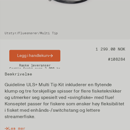
Utstyr
/
Fluesnører
/
Multi Tip
Pris
1 299.00 NOK
Legg i handlekurv
Artikkelnummer
#108284
Raske leveranser
Gratis frakt over 2.000 kr
Beskrivelse
Guideline ULS+ Multi Tip Kit inkluderer en flytende
klump og tre forskjellige spisser for flere fisketeknikker
og utmerker seg spesielt ved «svingfiske» med flue!
Konseptet passer for fiskere som ønsker høy fleksibilitet
i fisket med enhånds-/switchstang og lettere
streamerfiske.
Les mer