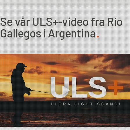
#7/8
4m
14g
10ft
4g
Se vår ULS+-video fra Río
Gallegos i Argentina
#8/9
4m
16g
10ft
4g