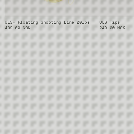
ULS+ Floating Shooting Line 20lbs
ULS Tips
499.00 NOK
249.00 NOK