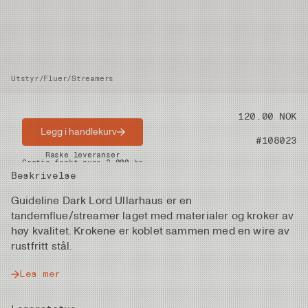
Utstyr
/
Fluer
/
Streamers
Pris
120.00 NOK
Legg i handlekurv
Artikkelnummer
#108023
Raske leveranser
Gratis frakt over 2.000 kr
Beskrivelse
Guideline Dark Lord Ullarhaus er en
tandemflue/streamer laget med materialer og kroker av
høy kvalitet. Krokene er koblet sammen med en wire av
rustfritt stål.
Les mer