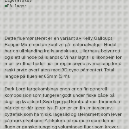
Lagerstatus
På lager
Dette fluemønsteret er en variant av Kelly Galloups
Boogie Man med en kuul vri på materialvalget. Hodet
har en ullblanding fra Islandsk sau, Ullarhaus betyr rett
og slett ullhode på islandsk. Vi har lagt til silikonbein for
mer liv i flua, hodet har timeglassøyne av messing for å
raskt bryte overflaten med 3D øyne påmontert. Total
lengde på fluen er 85mm (3,4").
Dark Lord fargekombinasjonen er en fin generell
komposisjon som fungerer godt under fiske både på
dag- og kveldstid. Svart gir god kontrast mot himmelen
når det er dårligere lys. Fluen er en fin imitasjon av
byttefisk som harr, sik, lagesild og steinsmett som lever
på mørk elvebunn. Artikulerte streamere som denne
fluen er ganske tunge og voluminøse fluer som krever