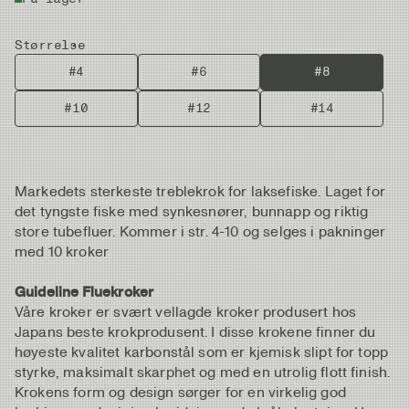
Størrelse
#4
#6
#8
#10
#12
#14
Markedets sterkeste treblekrok for laksefiske. Laget for
det tyngste fiske med synkesnører, bunnapp og riktig
store tubefluer. Kommer i str. 4-10 og selges i pakninger
med 10 kroker
Guideline Fluekroker
Våre kroker er svært vellagde kroker produsert hos
Japans beste krokprodusent. I disse krokene finner du
høyeste kvalitet karbonstål som er kjemisk slipt for topp
styrke, maksimalt skarphet og med en utrolig flott finish.
Krokens form og design sørger for en virkelig god