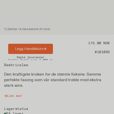
Tilbehør
/
Arbeidsbenk
/
Kroker
Pris
179.00 NOK
Legg i handlekurv
Artikkelnummer
#101086
Raske leveranser
Gratis frakt over 2.000 kr
Beskrivelse
Den kraftigste kroken for de største fiskene. Samme
perfekte fasong som vår standard treble med ekstra
sterk wire.
Les mer
Lagerstatus
På lager