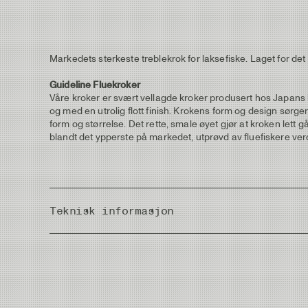
Markedets sterkeste treblekrok for laksefiske. Laget for det
Guideline Fluekroker
Våre kroker er svært vellagde kroker produsert hos Japans b
og med en utrolig flott finish. Krokens form og design sørge
form og størrelse. Det rette, smale øyet gjør at kroken lett gå
blandt det ypperste på markedet, utprøvd av fluefiskere verde
Teknisk informasjon
Country of Origin