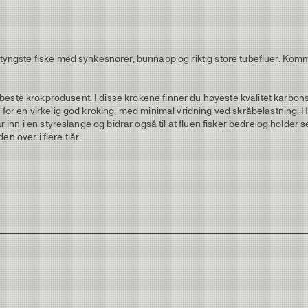
 tyngste fiske med synkesnører, bunnapp og riktig store tubefluer. Komme
este krokprodusent. I disse krokene finner du høyeste kvalitet karbonst
r for en virkelig god kroking, med minimal vridning ved skråbelastning. H
r inn i en styreslange og bidrar også til at fluen fisker bedre og holder s
n over i flere tiår.