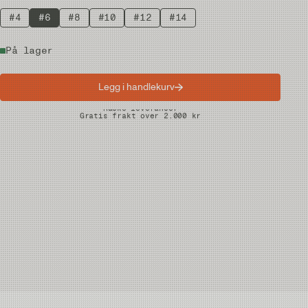
#4
#6
#8
#10
#12
#14
På lager
Legg i handlekurv
Raske leveranser
Gratis frakt over 2.000 kr