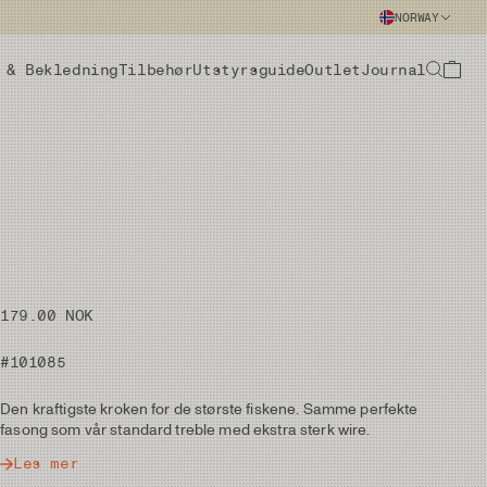
NORWAY
 & Bekledning
Tilbehør
Utstyrsguide
Outlet
Journal
179.00 NOK
#101085
Den kraftigste kroken for de største fiskene. Samme perfekte
fasong som vår standard treble med ekstra sterk wire.
Les mer