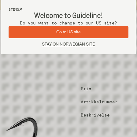
Fri frakt ved kjøp over 2 000 kr
STENG
Welcome to Guideline!
Utstyr
Vadere
Do you want to change to our US site?
Go to US site
STAY ON NORWEGIAN SITE
Pris
Artikkelnummer
Beskrivelse