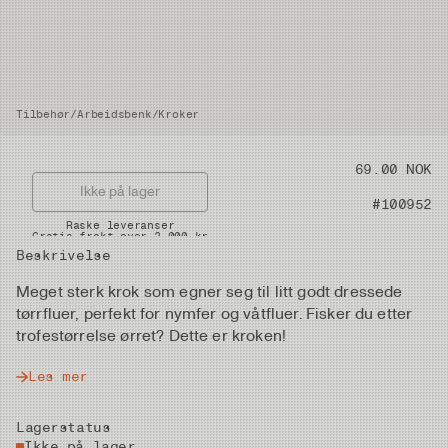
Tilbehør
/
Arbeidsbenk
/
Kroker
Pris
69.00 NOK
Ikke på lager
Artikkelnummer
#100952
Raske leveranser
Gratis frakt over 2.000 kr
Beskrivelse
Meget sterk krok som egner seg til litt godt dressede
tørrfluer, perfekt for nymfer og våtfluer. Fisker du etter
trofestørrelse ørret? Dette er kroken!
Les mer
Lagerstatus
Ikke på lager