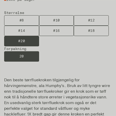
Størrelse
#8
#10
#12
#14
#16
#18
#20
Forpakning
20
Den beste tørrfluekroken tilgjengelig for
hårvingemønstre, ala Humphy's.. Bruk av litt tyngre wire
enn tradisjonelle tørrfluekroker gir en krok som er tøff
nok til å håndtere store ørreter i vegetasjonsrike vann.
En usedvanlig sterk tørrfluekrok som også er det
perfekte valget for standard våtfluer og myke
hacklefluer. 1X bredt gap gir denne kroken en perfekt