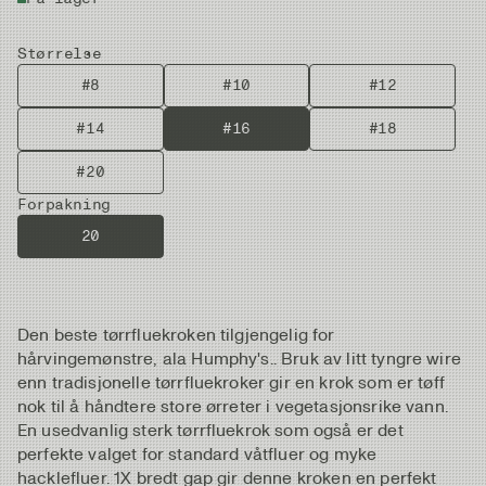
Størrelse
#8
#10
#12
#14
#16
#18
#20
Forpakning
20
Den beste tørrfluekroken tilgjengelig for
hårvingemønstre, ala Humphy's.. Bruk av litt tyngre wire
enn tradisjonelle tørrfluekroker gir en krok som er tøff
nok til å håndtere store ørreter i vegetasjonsrike vann.
En usedvanlig sterk tørrfluekrok som også er det
perfekte valget for standard våtfluer og myke
hacklefluer. 1X bredt gap gir denne kroken en perfekt