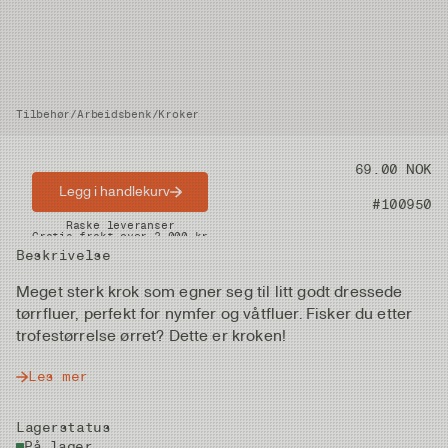
Tilbehør
/
Arbeidsbenk
/
Kroker
Pris
69.00 NOK
Legg i handlekurv
Artikkelnummer
#100950
Raske leveranser
Gratis frakt over 2.000 kr
Beskrivelse
Meget sterk krok som egner seg til litt godt dressede
tørrfluer, perfekt for nymfer og våtfluer. Fisker du etter
trofestørrelse ørret? Dette er kroken!
Les mer
Lagerstatus
På lager