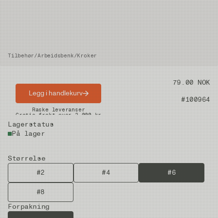
Tilbehør
/
Arbeidsbenk
/
Kroker
Pris
79.00 NOK
Legg i handlekurv
Artikkelnummer
#100964
Raske leveranser
Gratis frakt over 2.000 kr
Lagerstatus
På lager
Størrelse
#2
#4
#6
#8
Forpakning