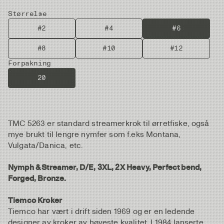
Størrelse
#2
#4
#6
#8
#10
#12
Forpakning
20
TMC 5263 er standard streamerkrok til ørretfiske, også
mye brukt til lengre nymfer som f.eks Montana,
Vulgata/Danica, etc.
Nymph & Streamer, D/E, 3XL, 2X Heavy, Perfect bend,
Forged, Bronze.
Tiemco Kroker
Tiemco har vært i drift siden 1969 og er en ledende
designer av kroker av høyeste kvalitet. I 1984 lanserte