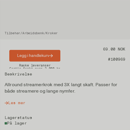
Tilbehør
/
Arbeidsbenk
/
Kroker
Pris
69.00 NOK
Legg i handlekurv
Artikkelnummer
#100969
Raske leveranser
Gratis frakt over 2.000 kr
Beskrivelse
Allround streamerkrok med 3X langt skaft. Passer for
både streamere og lange nymfer.
Les mer
Lagerstatus
På lager