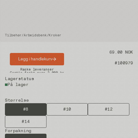
Tilbehør
/
Arbeidsbenk
/
Kroker
Pris
69.00 NOK
Legg i handlekurv
Artikkelnummer
#100979
Raske leveranser
Gratis frakt over 2.000 kr
Lagerstatus
På lager
Størrelse
#8
#10
#12
#14
Forpakning