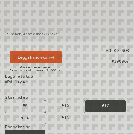
Tilbehør
/
Arbeidsbenk
/
Kroker
Pris
69.00 NOK
Legg i handlekurv
Artikkelnummer
#100987
Raske leveranser
Gratis frakt over 2.000 kr
Lagerstatus
På lager
Størrelse
#8
#10
#12
#14
#16
Forpakning