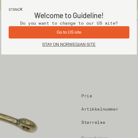
Fri frakt ved kjøp over 2 000 kr
STENG
Welcome to Guideline!
Utstyr
Vadere
Do you want to change to our US site?
Go to US site
STAY ON NORWEGIAN SITE
Pris
Artikkelnummer
Størrelse