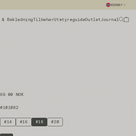
NORWAY
 & Bekledning
Tilbehør
Utstyrsguide
Outlet
Journal
69.00 NOK
#101082
#14
#16
#18
#20