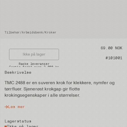
Tilbehør
/
Arbeidsbenk
/
Kroker
Pris
69.00 NOK
Ikke på lager
Artikkelnummer
#101001
Raske leveranser
Gratis frakt over 2.000 kr
Beskrivelse
TMC 2488 er en suveren krok for klekkere, nymfer og
tørrfluer. Sjenerøst krokgap gir flotte
krokingsegenskaper i alle størrelser.
Les mer
Lagerstatus
Ikke på lager