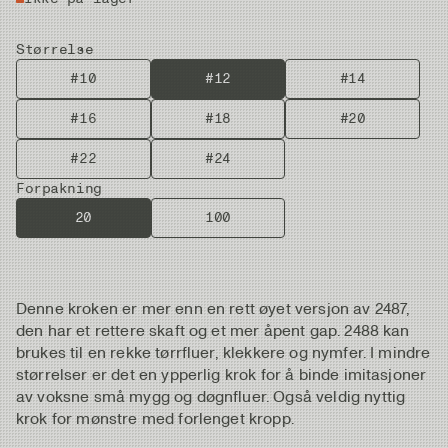
Størrelse
#10
#12
#14
#16
#18
#20
#22
#24
Forpakning
20
100
Denne kroken er mer enn en rett øyet versjon av 2487,
den har et rettere skaft og et mer åpent gap. 2488 kan
brukes til en rekke tørrfluer, klekkere og nymfer. I mindre
størrelser er det en ypperlig krok for å binde imitasjoner
av voksne små mygg og døgnfluer. Også veldig nyttig
krok for mønstre med forlenget kropp.