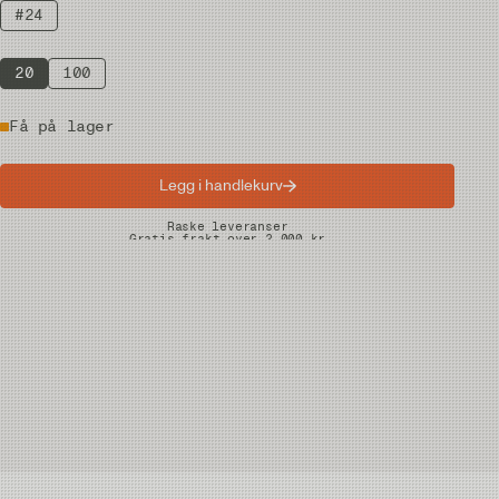
#24
20
100
Få på lager
Legg i handlekurv
Raske leveranser
Gratis frakt over 2.000 kr