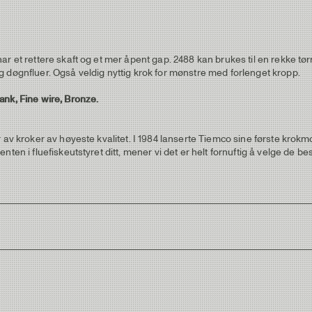
 et rettere skaft og et mer åpent gap. 2488 kan brukes til en rekke tørr
 døgnfluer. Også veldig nyttig krok for mønstre med forlenget kropp.
ank, Fine wire, Bronze.
 av kroker av høyeste kvalitet. I 1984 lanserte Tiemco sine første krokm
ten i fluefiskeutstyret ditt, mener vi det er helt fornuftig å velge de be