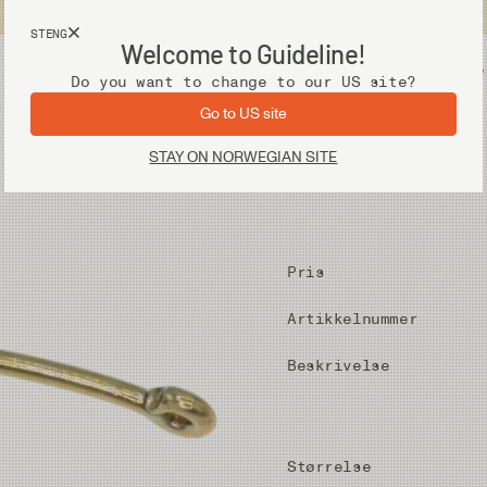
Fri frakt ved kjøp over 2 000 kr
STENG
Welcome to Guideline!
Utstyr
Vadere
Do you want to change to our US site?
Go to US site
STAY ON NORWEGIAN SITE
Pris
Artikkelnummer
Beskrivelse
Størrelse