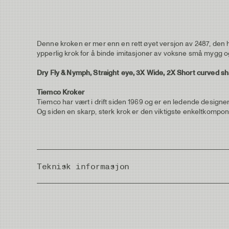
Denne kroken er mer enn en rett øyet versjon av 2487, den har
ypperlig krok for å binde imitasjoner av voksne små mygg og
Dry Fly & Nymph, Straight eye, 3X Wide, 2X Short curved sh
Tiemco Kroker
Tiemco har vært i drift siden 1969 og er en ledende designer
Og siden en skarp, sterk krok er den viktigste enkeltkomponen
Teknisk informasjon
Country of Origin