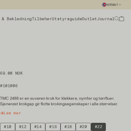
NORWAY
 & Bekledning
Tilbehør
Utstyrsguide
Outlet
Journal
69.00 NOK
#101006
TMC 2488 er en suveren krok for klekkere, nymfer og tørrfluer.
Sjenerøst krokgap gir flotte krokingsegenskaper i alle størrelser.
Les mer
#10
#12
#14
#16
#18
#20
#22