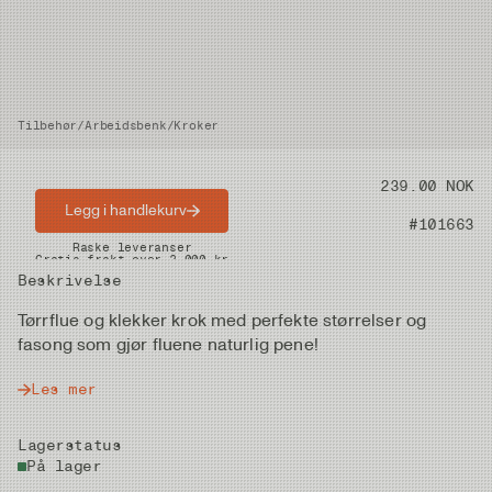
Tilbehør
/
Arbeidsbenk
/
Kroker
Pris
239.00 NOK
Legg i handlekurv
Artikkelnummer
#101663
Raske leveranser
Gratis frakt over 2.000 kr
Beskrivelse
Tørrflue og klekker krok med perfekte størrelser og
fasong som gjør fluene naturlig pene!
Les mer
Lagerstatus
På lager