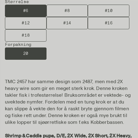
Størrelse
#6
#8
#10
#12
#14
#16
#18
Forpakning
20
TMC 2457 har samme design som 2487, men med 2X
heavy wire som gir en meget sterk krok. Denne kroken
takler fisk i trofestørrelse! Bruksområdet er vektede- og
uvektede nymfer. Fordelen med en tung krok er at du
kan slippe å vekte den for å raskt bryte gjennom filmen
og fiske rett under. Denne kroken er også mye brukt til
ulike lopper til sjøørretfiske som f.eks Kobberbassen.
Shrimp & Caddis pupa, D/E, 2X Wide, 2X Short, 2X Heavy,