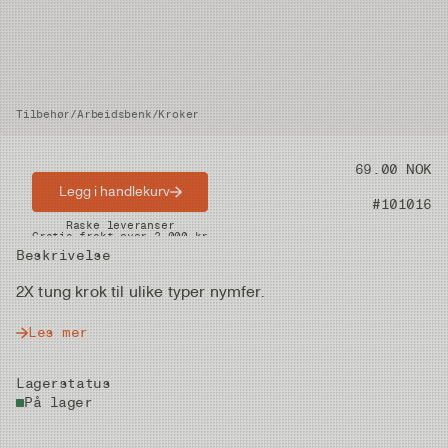
Tilbehør
/
Arbeidsbenk
/
Kroker
Pris
69.00 NOK
Legg i handlekurv
Artikkelnummer
#101016
Raske leveranser
Gratis frakt over 2.000 kr
Beskrivelse
2X tung krok til ulike typer nymfer.
Les mer
Lagerstatus
På lager