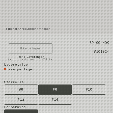
Tilbehør
/
Arbeidsbenk
/
Kroker
Pris
69.00 NOK
Ikke på lager
Artikkelnummer
#101024
Raske leveranser
Gratis frakt over 2.000 kr
Lagerstatus
Ikke på lager
Størrelse
#6
#8
#10
#12
#14
Forpakning