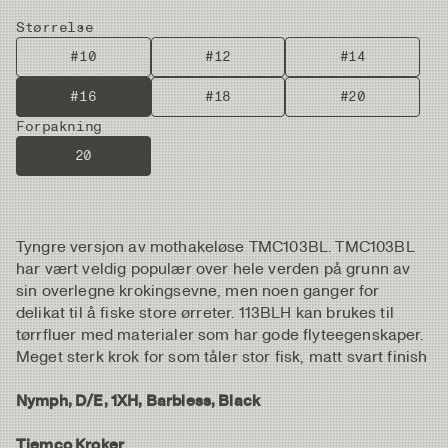
Størrelse
#10
#12
#14
#16
#18
#20
Forpakning
20
Tyngre versjon av mothakeløse TMC103BL. TMC103BL
har vært veldig populær over hele verden på grunn av
sin overlegne krokingsevne, men noen ganger for
delikat til å fiske store ørreter. 113BLH kan brukes til
tørrfluer med materialer som har gode flyteegenskaper.
Meget sterk krok for som tåler stor fisk, matt svart finish
Nymph, D/E, 1XH, Barbless, Black
Tiemco Kroker