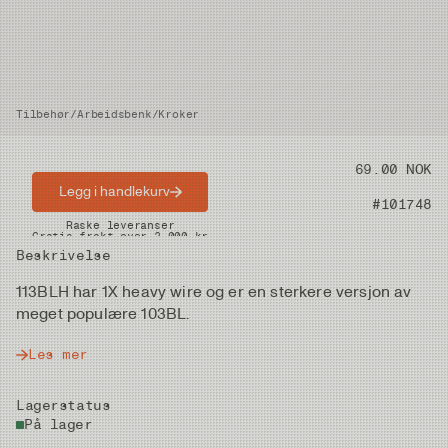
Tilbehør
/
Arbeidsbenk
/
Kroker
Pris
69.00 NOK
Legg i handlekurv
Artikkelnummer
#101748
Raske leveranser
Gratis frakt over 2.000 kr
Beskrivelse
113BLH har 1X heavy wire og er en sterkere versjon av
meget populære 103BL.
Les mer
Lagerstatus
På lager