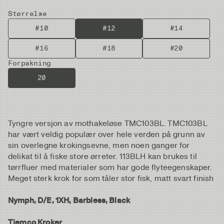
Størrelse
#10
#12
#14
#16
#18
#20
Forpakning
20
Tyngre versjon av mothakeløse TMC103BL. TMC103BL
har vært veldig populær over hele verden på grunn av
sin overlegne krokingsevne, men noen ganger for
delikat til å fiske store ørreter. 113BLH kan brukes til
tørrfluer med materialer som har gode flyteegenskaper.
Meget sterk krok for som tåler stor fisk, matt svart finish
Nymph, D/E, 1XH, Barbless, Black
Tiemco Kroker