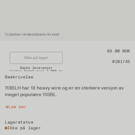
Tilbehør
/
Arbeidsbenk
/
Kroker
Pris
69.00 NOK
Ikke på lager
Artikkelnummer
#101746
Raske leveranser
Gratis frakt over 2.000 kr
Beskrivelse
113BLH har 1X heavy wire og er en sterkere versjon av
meget populære 103BL.
Les mer
Lagerstatus
Ikke på lager