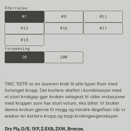
Størrelse
#7
#9
#11
#13
#15
#17
#19
Forpakning
20
100
TMC 112TR er en suveren krok til alle typer fluer med
forlenget kropp. Det kortere skaftet i kombinasjon med
et stort krokgap gjør kroken velegnet til ulike imitasjoner
med kropper som har stort volum, eks biller. Vi bruker
denne kroken gjerne til mygg og mindre døgnfluer når vi
ønsker en kortere kropp og topp krokingsegenskaper.
Dry Fly, D/E, 1XF, 2.5XS, 2XW, Bronze.