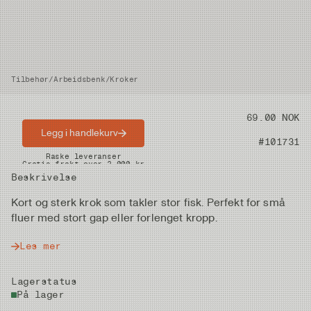
Tilbehør
/
Arbeidsbenk
/
Kroker
Pris
69.00 NOK
Legg i handlekurv
Artikkelnummer
#101731
Raske leveranser
Gratis frakt over 2.000 kr
Beskrivelse
Kort og sterk krok som takler stor fisk. Perfekt for små
fluer med stort gap eller forlenget kropp.
Les mer
Lagerstatus
På lager