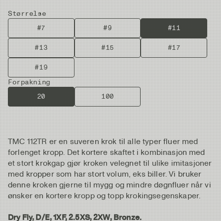
Størrelse
#7
#9
#11
#13
#15
#17
#19
Forpakning
20
100
TMC 112TR er en suveren krok til alle typer fluer med
forlenget kropp. Det kortere skaftet i kombinasjon med
et stort krokgap gjør kroken velegnet til ulike imitasjoner
med kropper som har stort volum, eks biller. Vi bruker
denne kroken gjerne til mygg og mindre døgnfluer når vi
ønsker en kortere kropp og topp krokingsegenskaper.
Dry Fly, D/E, 1XF, 2.5XS, 2XW, Bronze.