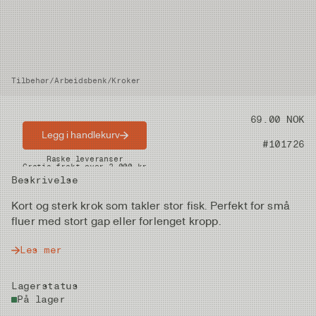
Tilbehør
/
Arbeidsbenk
/
Kroker
Pris
69.00 NOK
Legg i handlekurv
Artikkelnummer
#101726
Raske leveranser
Gratis frakt over 2.000 kr
Beskrivelse
Kort og sterk krok som takler stor fisk. Perfekt for små
fluer med stort gap eller forlenget kropp.
Les mer
Lagerstatus
På lager