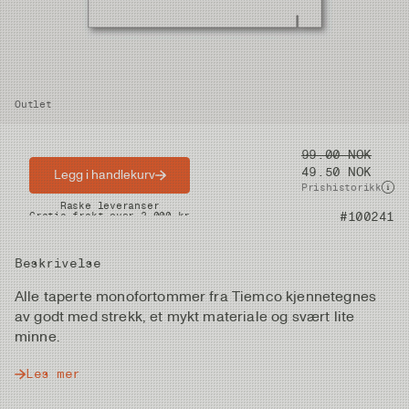
Outlet
Pris
99.00 NOK
49.50 NOK
Legg i handlekurv
Prishistorikk
Raske leveranser
Gratis frakt over 2.000 kr
Artikkelnummer
#100241
Beskrivelse
Alle taperte monofortommer fra Tiemco kjennetegnes
av godt med strekk, et mykt materiale og svært lite
minne.
Les mer