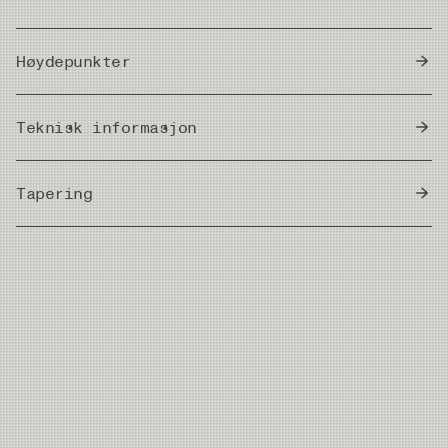
Høydepunkter
Knuteløs tapert fortom.
Teknisk informasjon
Laget av høyeste kvalitet Japansk monofilament.
Tapering: 30% butt, 45% taper, 25% tip.
Country of Origin
Allround fortom, bruk som den er.
Japan
Tapering
Tilgjengelig i 9 eller 12 fots lengder.
Farge: Stealth Grey.
Kontrollert strekk.