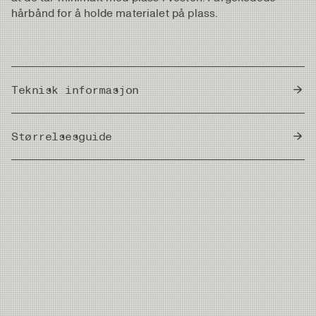
hårbånd for å holde materialet på plass.
Teknisk informasjon
Country of Origin
Japan
Størrelsesguide
Meter/Cm
|
Fot/Tum
Diameter
Strength
Length/Spool
8X
0.09mm
0.7kg
50m
7X
0.10mm
0.9kg
50m