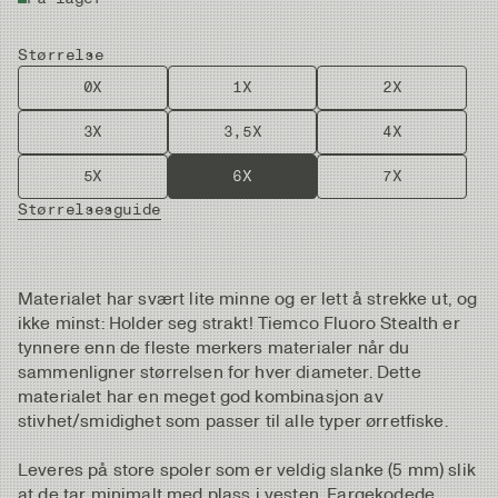
Størrelse
0X
1X
2X
3X
3,5X
4X
5X
6X
7X
Størrelsesguide
Materialet har svært lite minne og er lett å strekke ut, og
ikke minst: Holder seg strakt! Tiemco Fluoro Stealth er
tynnere enn de fleste merkers materialer når du
sammenligner størrelsen for hver diameter. Dette
materialet har en meget god kombinasjon av
stivhet/smidighet som passer til alle typer ørretfiske.
Leveres på store spoler som er veldig slanke (5 mm) slik
at de tar minimalt med plass i vesten. Fargekodede