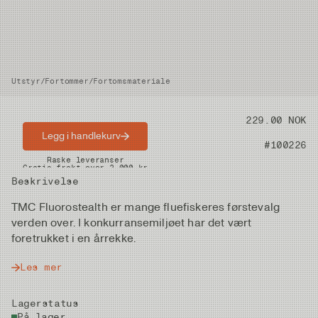
Utstyr
/
Fortommer
/
Fortomsmateriale
Pris
229.00 NOK
Legg i handlekurv
Artikkelnummer
#100226
Raske leveranser
Gratis frakt over 2.000 kr
Beskrivelse
TMC Fluorostealth er mange fluefiskeres førstevalg
verden over. I konkurransemiljøet har det vært
foretrukket i en årrekke.
Les mer
Lagerstatus
På lager