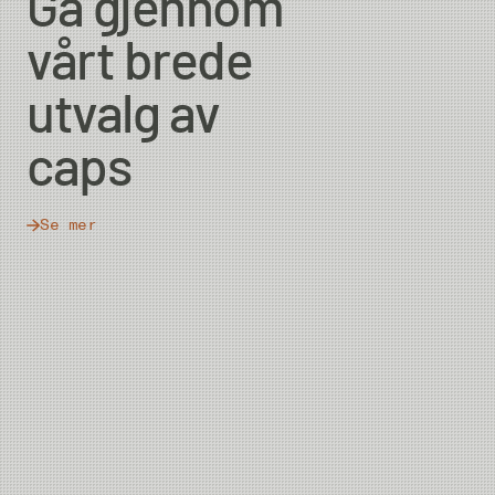
Gå gjennom
vårt brede
utvalg av
caps
Se mer