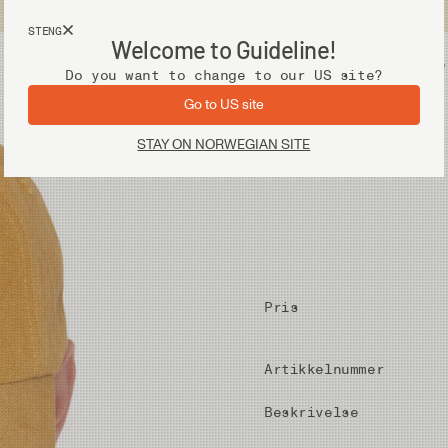
Fri frakt ved kjøp over 2 000 kr
STENG
Welcome to Guideline!
Utstyr
Vadere
Do you want to change to our US site?
Go to US site
STAY ON NORWEGIAN SITE
Pris
Artikkelnummer
Beskrivelse