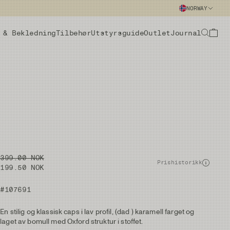
NORWAY
 & Bekledning
Tilbehør
Utstyrsguide
Outlet
Journal
399.00 NOK
Prishistorikk
199.50 NOK
#107691
En stilig og klassisk caps i lav profil, (dad ) karamell farget og
laget av bomull med Oxford struktur i stoffet.