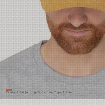
Vadere & Bekledning
/
Bekledning
/
Caps & Luer