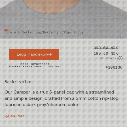
Vadere & Bekledning
/
Bekledning
/
Caps & Luer
Pris
399.00 NOK
199.50 NOK
Legg i handlekurv
Prishistorikk
Raske leveranser
Gratis frakt over 2.000 kr
Artikkelnummer
#108136
Beskrivelse
Our Camper is a true 5-panel cap with a streamlined
and simple design, crafted from a 5mm cotton rip-stop
fabric in a dark grey/charcoal color.
Les mer