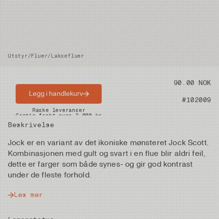
Utstyr
/
Fluer
/
Laksefluer
Pris
90.00 NOK
Legg i handlekurv
Artikkelnummer
#102009
Raske leveranser
Gratis frakt over 2.000 kr
Beskrivelse
Jock er en variant av det ikoniske mønsteret Jock Scott.
Kombinasjonen med gult og svart i en flue blir aldri feil,
dette er farger som både synes- og gir god kontrast
under de fleste forhold.
Les mer