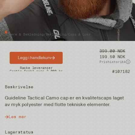
Vadere & Bekledning
/
Bekledning
/
Caps & Luer
Pris
399.00 NOK
199.50 NOK
Legg i handlekurv
Prishistorikk
Raske leveranser
Gratis frakt over 2.000 kr
Artikkelnummer
#107182
Beskrivelse
Guideline Tactical Camo cap er en kvalitetscaps laget
av myk polyester med flotte tekniske elementer.
Les mer
Lagerstatus