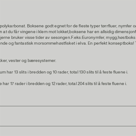
d polykarbonat. Boksene godt egnet for de fleste typer tørrfluer, nymfe
uten at du får vingene i klem mot lokket,boksene har en allsidig dimensjo
gjerne bruker visse tider av sesongen.F.eks:Euronymfer, mygg,høstboks for
e og fantastisk morsommehøstfisket i elva. En perfekt konseptboks! Tr
akker, vester og bæresystemer.
 13 slits i bredden og 10 rader, total 130 slits til å feste fluene i.
17 rader i bredden og 12 rader, total 204 slits til å feste fluene i.