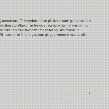
r og streamere. Takhøyden inni er på 15mm som gjør at du kan
nfor åhusetørrfluer, nymfer og streamere uten at den blir for
 skauen eller favoritter for fjellet og ikke minst! En
i-foamen er limefarget som gir god kontrast mot de aller
165g - 5,82oz