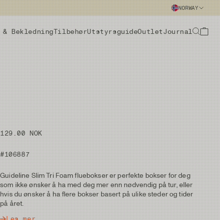
NORWAY
 & Bekledning
Tilbehør
Utstyrsguide
Outlet
Journal
129.00 NOK
#106887
Guideline Slim Tri Foam fluebokser er perfekte bokser for deg
som ikke ønsker å ha med deg mer enn nødvendig på tur, eller
hvis du ønsker å ha flere bokser basert på ulike steder og tider
på året.
Les mer