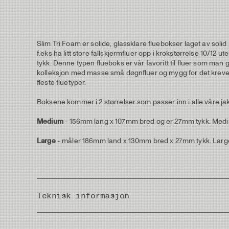
Slim Tri Foam er solide, glassklare fluebokser laget av soli
f.eks ha litt store fallskjermfluer opp i krokstørrelse 10/12 
tykk. Denne typen flueboks er vår favoritt til fluer som man 
kolleksjon med masse små døgnfluer og mygg for det krevend
fleste fluetyper.
Boksene kommer i 2 størrelser som passer inn i alle våre j
Medium
- 156mm lang x 107mm bred og er 27mm tykk. Medium har
Large
- måler 186mm land x 130mm bred x 27mm tykk. Large har 
Teknisk informasjon
Weight