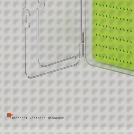
Tilbehør
/
I Vesten
/
Fluebokser