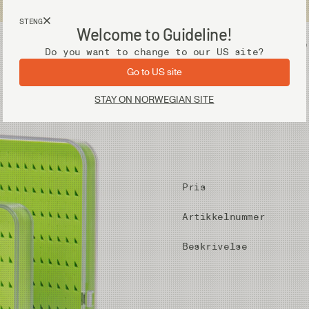
Fri frakt ved kjøp over 2 000 kr
STENG
Welcome to Guideline!
Utstyr
Vadere
Do you want to change to our US site?
Go to US site
STAY ON NORWEGIAN SITE
Pris
Artikkelnummer
Beskrivelse