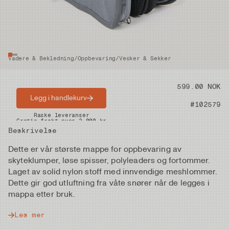
Vadere & Bekledning
/
Oppbevaring
/
Vesker & Sekker
Pris
599.00 NOK
Legg i handlekurv
Artikkelnummer
#102579
Raske leveranser
Gratis frakt over 2.000 kr
Beskrivelse
Dette er vår største mappe for oppbevaring av
skyteklumper, løse spisser, polyleaders og fortommer.
Laget av solid nylon stoff med innvendige meshlommer.
Dette gir god utluftning fra våte snører når de legges i
mappa etter bruk.
Les mer