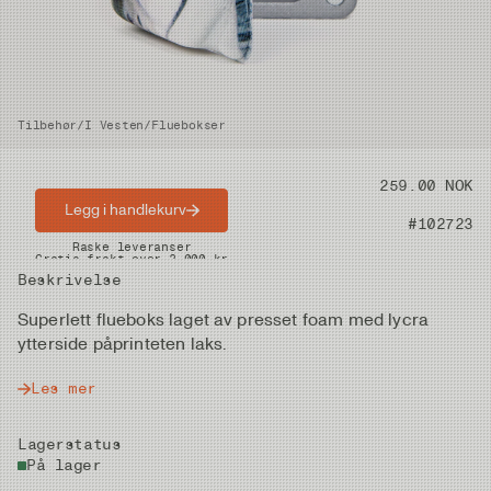
Tilbehør
/
I Vesten
/
Fluebokser
Pris
259.00 NOK
Legg i handlekurv
Artikkelnummer
#102723
Raske leveranser
Gratis frakt over 2.000 kr
Beskrivelse
Superlett flueboks laget av presset foam med lycra
ytterside påprinteten laks.
Les mer
Lagerstatus
På lager