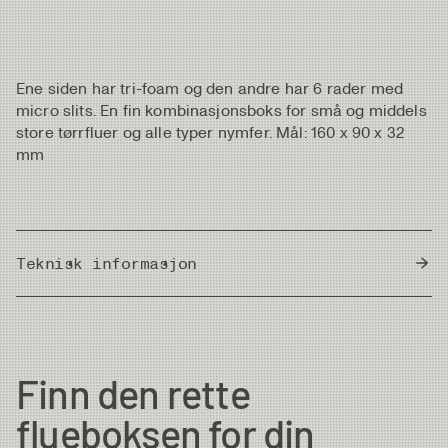
Ene siden har tri-foam og den andre har 6 rader med
micro slits. En fin kombinasjonsboks for små og middels
store tørrfluer og alle typer nymfer. Mål: 160 x 90 x 32
mm
Teknisk informasjon
Measurements
L: 160 x W: 95 x H: 30 mm
Weight
48g - 1,69oz
Finn den rette
flueboksen for din
Country of Origin
Italy