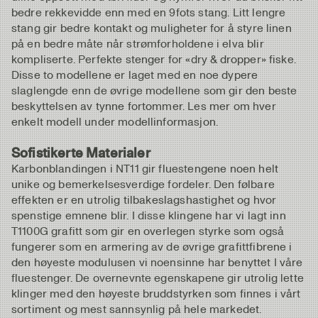
bedre rekkevidde enn med en 9fots stang. Litt lengre
stang gir bedre kontakt og muligheter for å styre linen
på en bedre måte når strømforholdene i elva blir
kompliserte. Perfekte stenger for «dry & dropper» fiske.
Disse to modellene er laget med en noe dypere
slaglengde enn de øvrige modellene som gir den beste
beskyttelsen av tynne fortommer. Les mer om hver
enkelt modell under modellinformasjon.
Sofistikerte Materialer
Karbonblandingen i NT11 gir fluestengene noen helt
unike og bemerkelsesverdige fordeler. Den følbare
effekten er en utrolig tilbakeslagshastighet og hvor
spenstige emnene blir. I disse klingene har vi lagt inn
T1100G grafitt som gir en overlegen styrke som også
fungerer som en armering av de øvrige grafittfibrene i
den høyeste modulusen vi noensinne har benyttet I våre
fluestenger. De overnevnte egenskapene gir utrolig lette
klinger med den høyeste bruddstyrken som finnes i vårt
sortiment og mest sannsynlig på hele markedet.