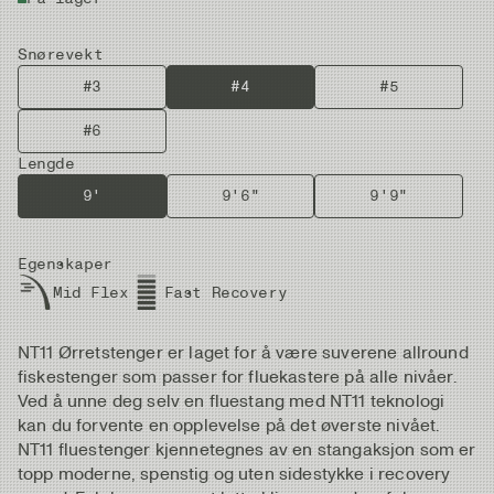
Snørevekt
#3
#4
#5
#6
Lengde
9'
9'6"
9'9"
Egenskaper
Mid Flex
Fast Recovery
NT11 Ørretstenger er laget for å være suverene allround
fiskestenger som passer for fluekastere på alle nivåer.
Ved å unne deg selv en fluestang med NT11 teknologi
kan du forvente en opplevelse på det øverste nivået.
NT11 fluestenger kjennetegnes av en stangaksjon som er
topp moderne, spenstig og uten sidestykke i recovery