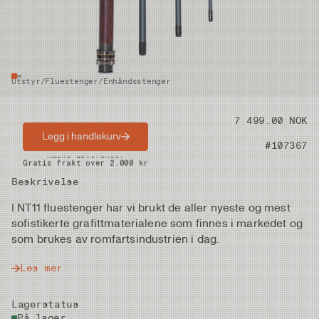
Utstyr
/
Fluestenger
/
Enhåndsstenger
Pris
7 499.00 NOK
Legg i handlekurv
Artikkelnummer
#107367
Raske leveranser
Gratis frakt over 2.000 kr
Beskrivelse
I NT11 fluestenger har vi brukt de aller nyeste og mest
sofistikerte grafittmaterialene som finnes i markedet og
som brukes av romfartsindustrien i dag.
Les mer
Lagerstatus
På lager