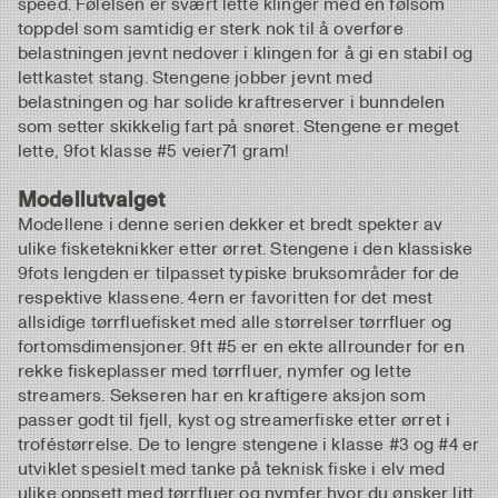
speed. Følelsen er svært lette klinger med en følsom
toppdel som samtidig er sterk nok til å overføre
belastningen jevnt nedover i klingen for å gi en stabil og
lettkastet stang. Stengene jobber jevnt med
belastningen og har solide kraftreserver i bunndelen
som setter skikkelig fart på snøret. Stengene er meget
lette, 9fot klasse #5 veier71 gram!
Modellutvalget
Modellene i denne serien dekker et bredt spekter av
ulike fisketeknikker etter ørret. Stengene i den klassiske
9fots lengden er tilpasset typiske bruksområder for de
respektive klassene. 4ern er favoritten for det mest
allsidige tørrfluefisket med alle størrelser tørrfluer og
fortomsdimensjoner. 9ft #5 er en ekte allrounder for en
rekke fiskeplasser med tørrfluer, nymfer og lette
streamers. Sekseren har en kraftigere aksjon som
passer godt til fjell, kyst og streamerfiske etter ørret i
troféstørrelse. De to lengre stengene i klasse #3 og #4 er
utviklet spesielt med tanke på teknisk fiske i elv med
ulike oppsett med tørrfluer og nymfer hvor du ønsker litt