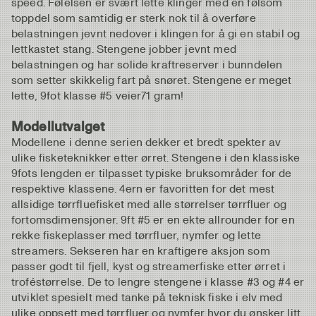
speed. Følelsen er svært lette klinger med en følsom
toppdel som samtidig er sterk nok til å overføre
belastningen jevnt nedover i klingen for å gi en stabil og
lettkastet stang. Stengene jobber jevnt med
belastningen og har solide kraftreserver i bunndelen
som setter skikkelig fart på snøret. Stengene er meget
lette, 9fot klasse #5 veier71 gram!
Modellutvalget
Modellene i denne serien dekker et bredt spekter av
ulike fisketeknikker etter ørret. Stengene i den klassiske
9fots lengden er tilpasset typiske bruksområder for de
respektive klassene. 4ern er favoritten for det mest
allsidige tørrfluefisket med alle størrelser tørrfluer og
fortomsdimensjoner. 9ft #5 er en ekte allrounder for en
rekke fiskeplasser med tørrfluer, nymfer og lette
streamers. Sekseren har en kraftigere aksjon som
passer godt til fjell, kyst og streamerfiske etter ørret i
troféstørrelse. De to lengre stengene i klasse #3 og #4 er
utviklet spesielt med tanke på teknisk fiske i elv med
ulike oppsett med tørrfluer og nymfer hvor du ønsker litt