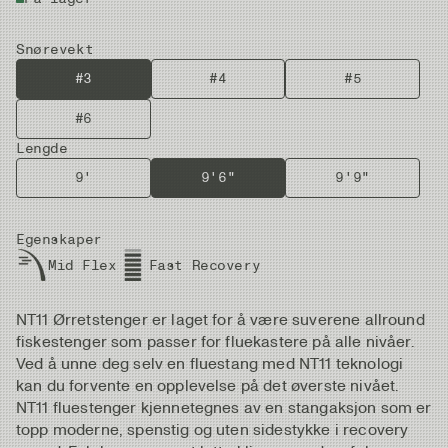
Snørevekt
#3
#4
#5
#6
Lengde
9'
9'6"
9'9"
Egenskaper
Mid Flex
Fast Recovery
NT11 Ørretstenger er laget for å være suverene allround
fiskestenger som passer for fluekastere på alle nivåer.
Ved å unne deg selv en fluestang med NT11 teknologi
kan du forvente en opplevelse på det øverste nivået.
NT11 fluestenger kjennetegnes av en stangaksjon som er
topp moderne, spenstig og uten sidestykke i recovery