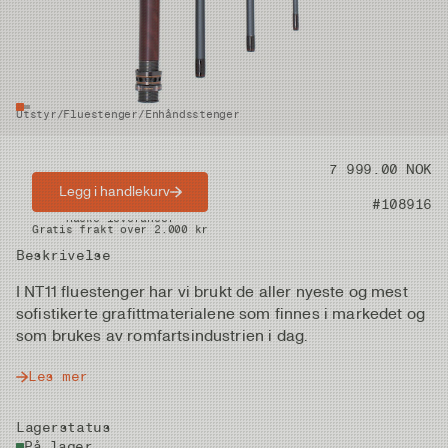
Utstyr
/
Fluestenger
/
Enhåndsstenger
Pris
7 999.00 NOK
Legg i handlekurv
Artikkelnummer
#108916
Raske leveranser
Gratis frakt over 2.000 kr
Beskrivelse
I NT11 fluestenger har vi brukt de aller nyeste og mest
sofistikerte grafittmaterialene som finnes i markedet og
som brukes av romfartsindustrien i dag.
Les mer
Lagerstatus
På lager