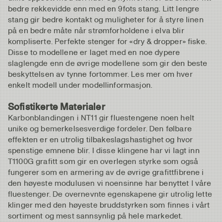
bedre rekkevidde enn med en 9fots stang. Litt lengre
stang gir bedre kontakt og muligheter for å styre linen
på en bedre måte når strømforholdene i elva blir
kompliserte. Perfekte stenger for «dry & dropper» fiske.
Disse to modellene er laget med en noe dypere
slaglengde enn de øvrige modellene som gir den beste
beskyttelsen av tynne fortommer. Les mer om hver
enkelt modell under modellinformasjon.
Sofistikerte Materialer
Karbonblandingen i NT11 gir fluestengene noen helt
unike og bemerkelsesverdige fordeler. Den følbare
effekten er en utrolig tilbakeslagshastighet og hvor
spenstige emnene blir. I disse klingene har vi lagt inn
T1100G grafitt som gir en overlegen styrke som også
fungerer som en armering av de øvrige grafittfibrene i
den høyeste modulusen vi noensinne har benyttet I våre
fluestenger. De overnevnte egenskapene gir utrolig lette
klinger med den høyeste bruddstyrken som finnes i vårt
sortiment og mest sannsynlig på hele markedet.