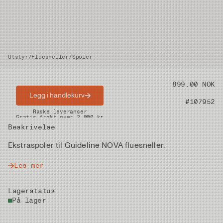
Utstyr
/
Fluesneller
/
Spoler
Pris
899.00 NOK
Legg i handlekurv
Artikkelnummer
#107952
Raske leveranser
Gratis frakt over 2.000 kr
Beskrivelse
Ekstraspoler til Guideline NOVA fluesneller.
Les mer
Lagerstatus
På lager