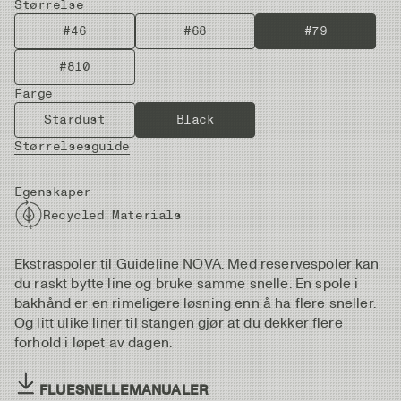
Størrelse
#46
#68
#79
#810
Farge
Stardust
Black
Størrelsesguide
Egenskaper
Recycled Materials
Ekstraspoler til Guideline NOVA. Med reservespoler kan
du raskt bytte line og bruke samme snelle. En spole i
bakhånd er en rimeligere løsning enn å ha flere sneller.
Og litt ulike liner til stangen gjør at du dekker flere
forhold i løpet av dagen.
FLUESNELLEMANUALER