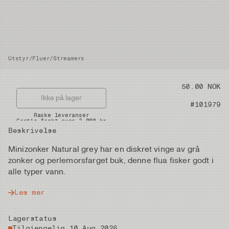
Utstyr
/
Fluer
/
Streamers
Pris
50.00 NOK
Ikke på lager
Artikkelnummer
#101979
Raske leveranser
Gratis frakt over 2.000 kr
Beskrivelse
Minizonker Natural grey har en diskret vinge av grå
zonker og perlemorsfarget buk, denne flua fisker godt i
alle typer vann.
Les mer
Lagerstatus
Tilgjengelig 10 Aug 2026