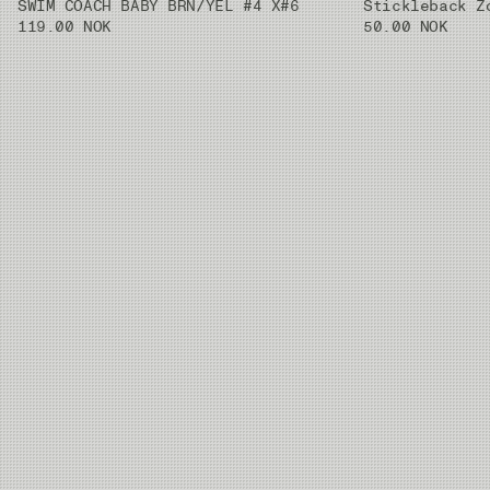
SWIM COACH BABY BRN/YEL #4 X#6
Stickleback Z
119.00 NOK
50.00 NOK