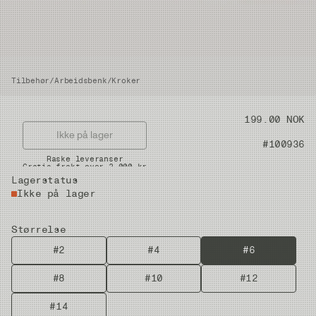
Tilbehør
/
Arbeidsbenk
/
Kroker
Pris
199.00 NOK
Ikke på lager
Artikkelnummer
#100936
Raske leveranser
Gratis frakt over 2.000 kr
Lagerstatus
Ikke på lager
Størrelse
#2
#4
#6
#8
#10
#12
#14