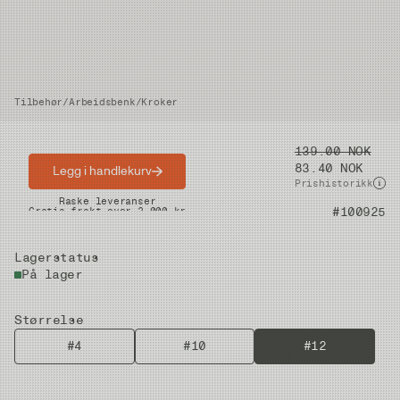
Tilbehør
/
Arbeidsbenk
/
Kroker
Pris
139.00 NOK
83.40 NOK
Legg i handlekurv
Prishistorikk
Raske leveranser
Artikkelnummer
#100925
Gratis frakt over 2.000 kr
Lagerstatus
På lager
Størrelse
#4
#10
#12