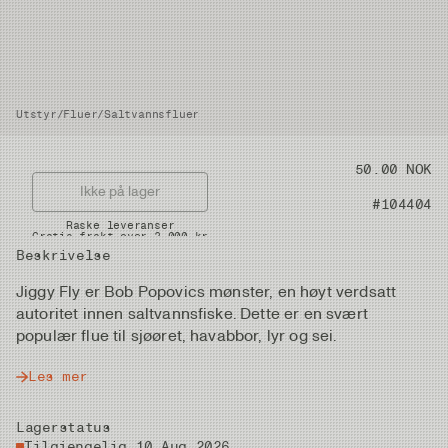
Utstyr
/
Fluer
/
Saltvannsfluer
Pris
50.00 NOK
Ikke på lager
Artikkelnummer
#104404
Raske leveranser
Gratis frakt over 2.000 kr
Beskrivelse
Jiggy Fly er Bob Popovics mønster, en høyt verdsatt
autoritet innen saltvannsfiske. Dette er en svært
populær flue til sjøøret, havabbor, lyr og sei.
Les mer
Lagerstatus
Tilgjengelig 10 Aug 2026