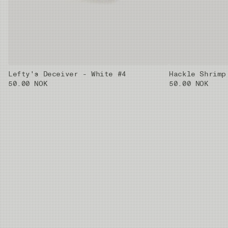
Lefty's Deceiver - White #4
Hackle Shrimp
50.00 NOK
50.00 NOK