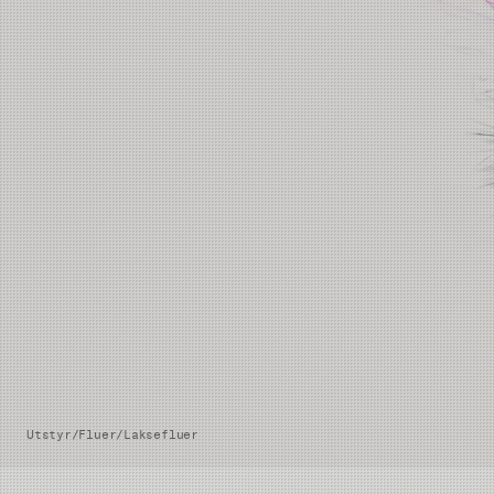
Utstyr
/
Fluer
/
Laksefluer