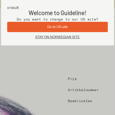
Fri frakt ved kjøp over 2 000 kr
STENG
Welcome to Guideline!
Utstyr
Vadere
Do you want to change to our US site?
Go to US site
STAY ON NORWEGIAN SITE
Pris
Artikkelnummer
Beskrivelse