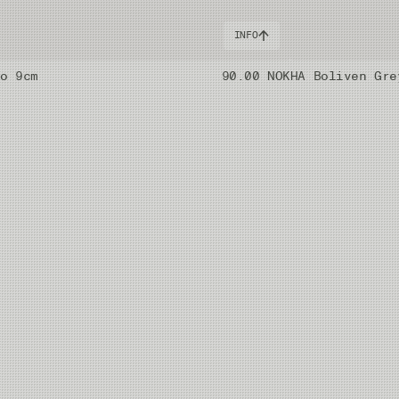
INFO
uo 9cm
90.00 NOK
HA Boliven Gre