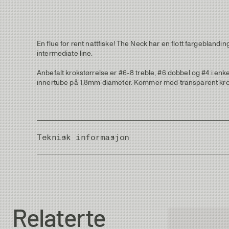
En flue for rent nattfiske! The Neck har en flott fargeblandin
intermediate line.
Anbefalt krokstørrelse er #6-8 treble, #6 dobbel og #4 i e
innertube på 1,8mm diameter. Kommer med transparent krokh
Teknisk informasjon
Country of Origin
Relaterte