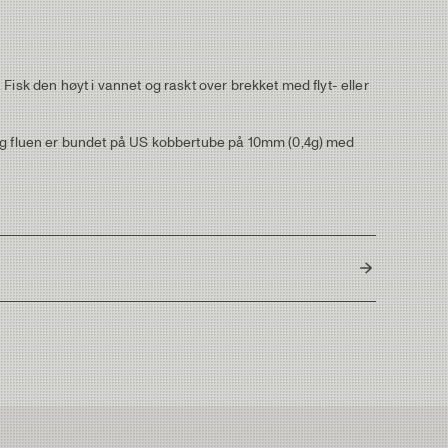
. Fisk den høyt i vannet og raskt over brekket med flyt- eller
g og fluen er bundet på US kobbertube på 10mm (0,4g) med
Thailand