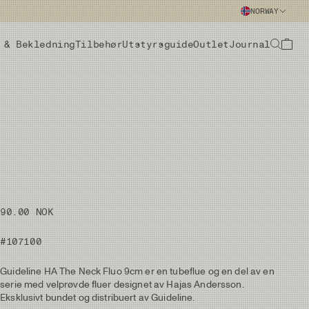
NORWAY
 & Bekledning
Tilbehør
Utstyrsguide
Outlet
Journal
90.00 NOK
#107100
Guideline HA The Neck Fluo 9cm er en tubeflue og en del av en
serie med velprøvde fluer designet av Hajas Andersson.
Eksklusivt bundet og distribuert av Guideline.