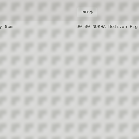
INFO
y 5cm
90.00 NOK
HA Boliven Pig