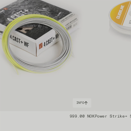
INFO
999.00 NOK
Power Strike+ 