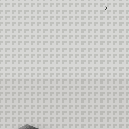
4
 er den minst giftige måten å gjøre det på.
t som et topp produkt med lavt miljøavtrykk. Dette gir bedre
91g - 3,21oz
t for større fluer, større fisk og mer værutsatte forhold.
verlakkert mørkgrå finish. Mest bærekraftige alternativ,
øer, kyst- og flatsfiske hvor stor fisk og krevende forhold er
17-19g / 262-293 grains
tte gir besparelser på plass og fraktkostnader i alle ledd.
 kompromisset mellom 9'6 og 10fot. Det gir deg kreftene til en
86 cm
r med et variert utvalg av liner i ulike densiteter og flere
China