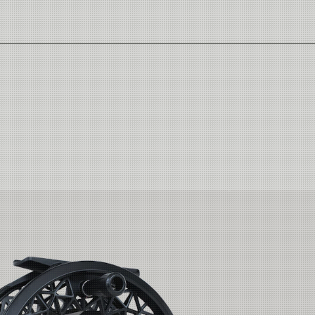
else.
et betyr en overflatebehandling uten tilsatt farge, bly eller krom. Dette
ed svært liten konsentrasjon av skadelige kjemikalier. Testet og godkjen
eduserer risikoen for helseplager til et minimum.
ger for ørretfiske med nymfer, tørrfluer og lettere streamere. #6 er valge
 ring som motvirker at linen floker seg. Ringene er rustfrie med en pul
er bly.
torørret, gjedde, sjøørret og laks. Disse modellene passer for elver, innsj
esirkulert polyester levert av REPREVE™.
P) som er lettere og har 20% lavere diameter enn standard PVC tuber. De
ets slik at det er gjenbrukbart til å lage nye varer.
iske etter ørret, sjøørret og laks. Den nye 9'9 fots lengden er det beste
er følsom enn en 10 foter.
ypiske aksjoner for det meget populære innsjøfisket som Britene praktisere