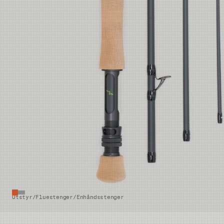
Utstyr
/
Fluestenger
/
Enhåndsstenger