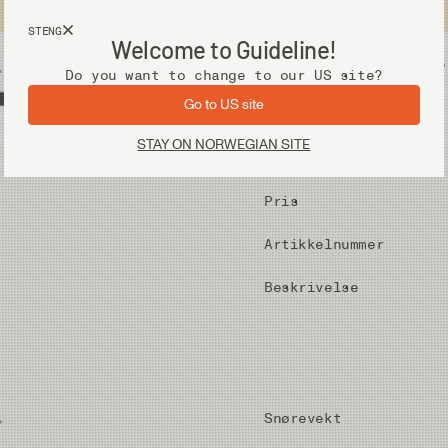
Fri frakt ved kjøp over 2 000 kr
STENG
Welcome to Guideline!
Utstyr
Vadere
Do you want to change to our US site?
Go to US site
STAY ON NORWEGIAN SITE
Pris
Artikkelnummer
Beskrivelse
Snørevekt