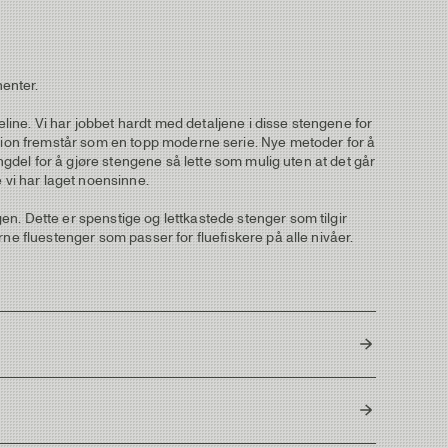
enter.
ine. Vi har jobbet hardt med detaljene i disse stengene for
 Elevation fremstår som en topp moderne serie. Nye metoder for å
angdel for å gjøre stengene så lette som mulig uten at det går
 vi har laget noensinne.
n. Dette er spenstige og lettkastede stenger som tilgir
ne fluestenger som passer for fluefiskere på alle nivåer.
. Overflødig karbonstøv/partikler samles opp i egen beholder
r fighting butt, på de lettere modellene en liten diskret