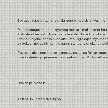
Elevation fluestenger er banebrytende med siste nytt inne
Denne stangserien er et nytt steg mot vårt mål om mer bærek
å utvikle et seriøst miljøbevisst alternativ til alle fluefiske
utvikle klingene lar oss overvåke kraft- og aksjon mye mer pr
på bekostning av styrken i klingen. Stengene er ekstremt let
Elevation aksjonen kjennetegnes av en lett og følsom tupp m
mye kastefeil og genererer høy linehastighet. Du får lett ko
Høydepunkter
Stangemnene er matte og lett slipt med naturlig grå gra
Teknisk informasjon
før vannet brukt i prosessen sendes til det lokale rens
Nye, diskrete full wells grep laget av 3A kork uten gum