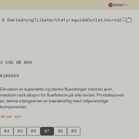
NORWAY
 & Bekledning
Tilbehør
Utstyrsguide
Outlet
Journal
3 699.00 NOK
#106889
Elevation er superlette og sterke fluestenger med en jevn,
medium rask aksjon for fluefiskere på alle nivåer. Produksjonen
av denne stangserien er bærekraftig med miljøvennlige
komponenter.
Les mer
#4
#5
#6
#7
#8
#9