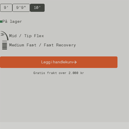
9'
9'9"
10'
På lager
Mid / Tip Flex
Medium Fast / Fast Recovery
Legg i handlekurv
Raske leveranser
Gratis frakt over 2.000 kr