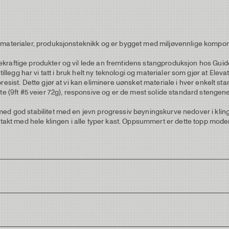
n materialer, produksjonsteknikk og er bygget med miljøvennlige kompon
raftige produkter og vil lede an fremtidens stangproduksjon hos Guidel
re. I tillegg har vi tatt i bruk helt ny teknologi og materialer som gjør at
esist. Dette gjør at vi kan eliminere uønsket materiale i hver enkelt st
te (9ft #5 veier 72g), responsive og er de mest solide standard stengene
ed god stabilitet med en jevn progressiv bøyningskurve nedover i klinge
ntakt med hele klingen i alle typer kast. Oppsummert er dette topp moder
fittfarge med svakt spiralmønster og tynn matt lakk, ingen tilsatt farge
eanlegget.
minnlegg. Dette reduserer bruken av epoxy i håndtakene. Alle modeller ha